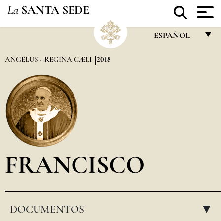
La
SANTA SEDE
ESPAÑOL
FRANÇAIS
ANGELUS - REGINA CÆLI
2018
ENGLISH
ITALIANO
PORTUGUÊS
ESPAÑOL
DEUTSCH
FRANCISCO
POLSKI
العربيّة
DOCUMENTOS
中文
▸