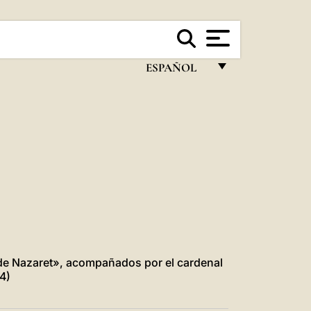
ESPAÑOL
FRANÇAIS
ENGLISH
ITALIANO
PORTUGUÊS
ESPAÑOL
DEUTSCH
POLSKI
de Nazaret», acompañados por el cardenal
4)
العربيّة