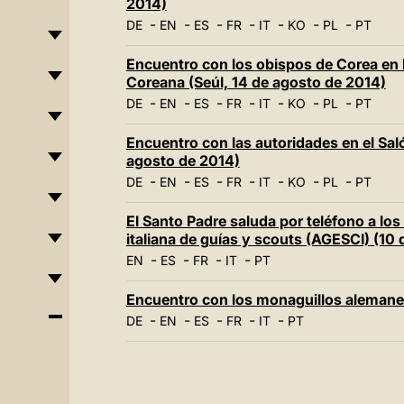
2014)
-
-
-
-
-
-
-
DE
EN
ES
FR
IT
KO
PL
PT
Encuentro con los obispos de Corea en 
Coreana (Seúl, 14 de agosto de 2014)
-
-
-
-
-
-
-
DE
EN
ES
FR
IT
KO
PL
PT
Encuentro con las autoridades en el Sa
agosto de 2014)
-
-
-
-
-
-
-
DE
EN
ES
FR
IT
KO
PL
PT
El Santo Padre saluda por teléfono a lo
italiana de guías y scouts (AGESCI) (10
-
-
-
-
EN
ES
FR
IT
PT
Encuentro con los monaguillos alemane
-
-
-
-
-
DE
EN
ES
FR
IT
PT