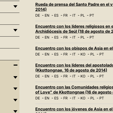
Rueda de prensa del Santo Padre en el 
2014)
-
-
-
-
-
-
DE
EN
ES
FR
IT
PL
PT
Encuentro con los líderes religiosos en e
Archidiócesis de Seúl (18 de agosto de 
-
-
-
-
-
-
DE
EN
ES
FR
IT
PL
PT
Encuentro con los obispos de Asia en e
-
-
-
-
-
-
-
DE
EN
ES
FR
IT
KO
PL
PT
Encuentro con los líderes del apostolado
(Kkottongnae, 16 de agosto de 2014)
-
-
-
-
-
-
-
DE
EN
ES
FR
IT
KO
PL
PT
Encuentro con las Comunidades religios
of Love" de Kkottongnae (16 de agosto
-
-
-
-
-
-
-
DE
EN
ES
FR
IT
KO
PL
PT
Encuentro con los jóvenes de Asia en el