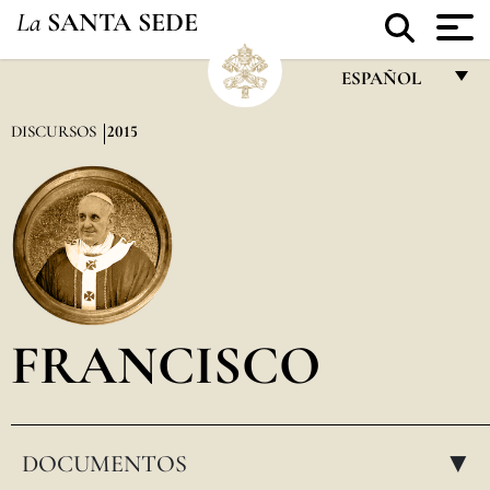
La
SANTA SEDE
ESPAÑOL
FRANÇAIS
DISCURSOS
2015
ENGLISH
ITALIANO
PORTUGUÊS
ESPAÑOL
DEUTSCH
FRANCISCO
POLSKI
العربيّة
DOCUMENTOS
中文
▸