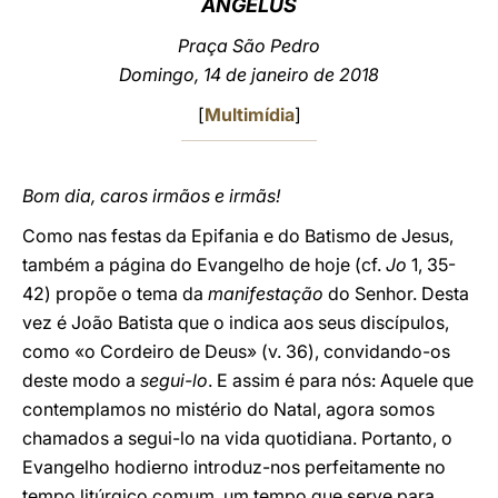
ANGELUS
LATINE
Praça São Pedro
Domingo, 14 de janeiro de 2018
[
Multimídia
]
Bom dia, caros irmãos e irmãs!
Como nas festas da Epifania e do Batismo de Jesus,
também a página do Evangelho de hoje (cf.
Jo
1, 35-
42) propõe o tema da
manifestação
do Senhor. Desta
vez é João Batista que o indica aos seus discípulos,
como «o Cordeiro de Deus» (v. 36), convidando-os
deste modo a
segui-lo
. E assim é para nós: Aquele que
contemplamos no mistério do Natal, agora somos
chamados a segui-lo na vida quotidiana. Portanto, o
Evangelho hodierno introduz-nos perfeitamente no
tempo litúrgico comum, um tempo que serve para