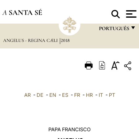
A
SANTA SÉ
PORTUGUÊS
ANGELUS - REGINA CÆLI
2018
FRANÇAIS
ENGLISH
ITALIANO
PORTUGUÊS
ESPAÑOL
AR
-
DE
-
EN
-
ES
-
FR
-
HR
-
IT
-
PT
DEUTSCH
POLSKI
العربيّة
PAPA FRANCISCO
中文