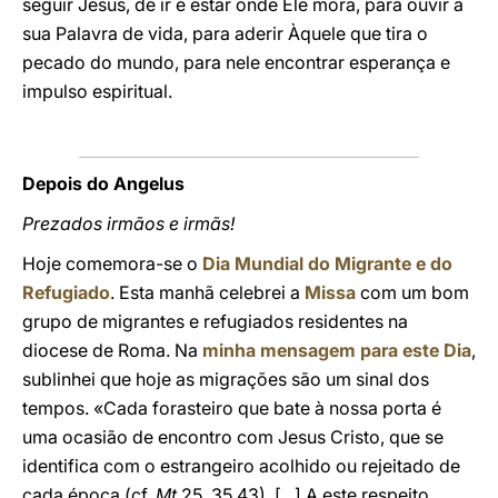
seguir Jesus, de ir e estar onde Ele mora, para ouvir a
sua Palavra de vida, para aderir Àquele que tira o
pecado do mundo, para nele encontrar esperança e
impulso espiritual.
Depois do Angelus
Prezados irmãos e irmãs!
Hoje comemora-se o
Dia Mundial do Migrante e do
Refugiado
. Esta manhã celebrei a
Missa
com um bom
grupo de migrantes e refugiados residentes na
diocese de Roma. Na
minha mensagem para este Dia
,
sublinhei que hoje as migrações são um sinal dos
tempos. «Cada forasteiro que bate à nossa porta é
uma ocasião de encontro com Jesus Cristo, que se
identifica com o estrangeiro acolhido ou rejeitado de
cada época (cf.
Mt
25, 35.43). [...] A este respeito,