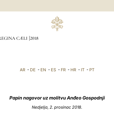
REGINA CÆLI
2018
AR
-
DE
-
EN
-
ES
-
FR
-
HR
-
IT
-
PT
Papin nagovor uz molitvu Anđeo Gospodnji
Nedjelja, 2. prosinac 2018.