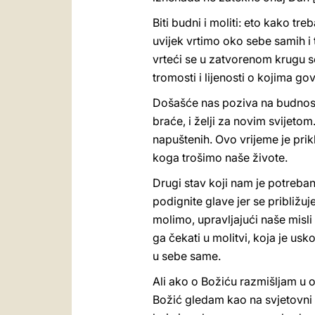
Biti budni i moliti: eto kako tre
uvijek vrtimo oko sebe samih i
vrteći se u zatvorenom krugu s
tromosti i lijenosti o kojima go
Došašće nas poziva na budnost i
braće, i želji za novim svijetom
napuštenih. Ovo vrijeme je pri
koga trošimo naše živote.
Drugi stav koji nam je potreban
podignite glave jer se približu
molimo, upravljajući naše misli 
ga čekati u molitvi, koja je usk
u sebe same.
Ali ako o Božiću razmišljam u 
Božić gledam kao na svjetovni p