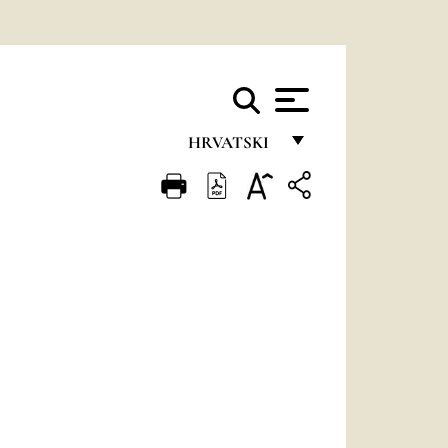
HRVATSKI
FRANÇAIS
ENGLISH
ITALIANO
PORTUGUÊS
ESPAÑOL
DEUTSCH
POLSKI