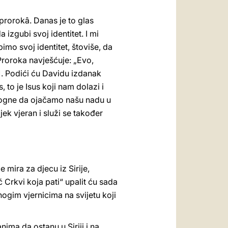
 prorokâ. Danas je to glas
izgubi svoj identitet. I mi
mo svoj identitet, štoviše, da
roroka navješćuje: „Evo,
. Podići ću Davidu izdanak
 to je Isus koji nam dolazi i
omogne da ojačamo našu nadu u
ek vjeran i služi se također
 mira za djecu iz Sirije,
 Crkvi koja pati“ upalit ću sada
ogim vjernicima na svijetu koji
ma da ostanu u Siriji i na