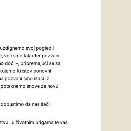
العربيّة
中文
LATINE
a uzdignemo svoj pogled i
je, već smo također pozvani
o doći –, pripremajući se za
ekujemo Kristov ponovni
dna pozvani smo izaći iz
 i potaknemo snove za novu
 dopustimo da nas tlači
stvu i u životnim brigama te vas