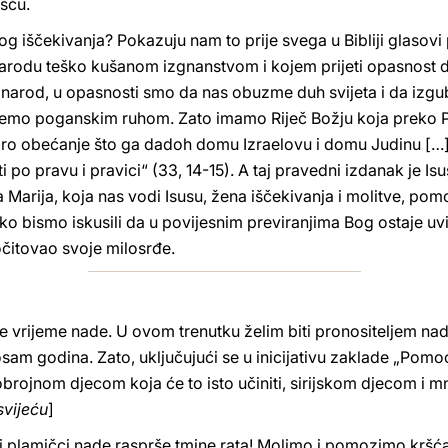
šću.
og iščekivanja? Pokazuju nam to prije svega u Bibliji glasovi
arodu teško kušanom izgnanstvom i kojem prijeti opasnost da 
 narod, u opasnosti smo da nas obuzme duh svijeta i da izgubi
nemo poganskim ruhom. Zato imamo Riječ Božju koja preko P
obro obećanje što ga dadoh domu Izraelovu i domu Judinu […]
po pravu i pravici“ (33, 14-15). A taj pravedni izdanak je Isus,
Marija, koja nas vodi Isusu, žena iščekivanja i molitve, p
ko bismo iskusili da u povijesnim previranjima Bog ostaje uvij
čitovao svoje milosrđe.
e vrijeme nade. U ovom trenutku želim biti pronositeljem nade
sam godina. Zato, uključujući se u inicijativu zaklade „Pomoć
rojnom djecom koja će to isto učiniti, sirijskom djecom i mn
svijeću
]
plamičci nade rasprše tmine rata! Molimo i pomozimo kršćani