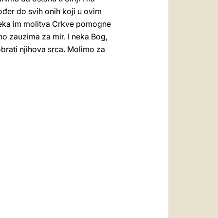
đer do svih onih koji u ovim
. Neka im molitva Crkve pomogne
no zauzima za mir. I neka Bog,
obrati njihova srca. Molimo za