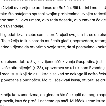
ba živjeti ovo vrijeme od danas do Božića. Biti budni i moliti. 
 tako što ostajemo sputani svojim problemima, svojim radosti
ebe samih. I ovo umara, ovo rađa dosadu, ovo zatvara čovjeka
vori Evanđelje.
 gledati izvan sebe samih, proširujući svoj um i srce da bism
. To je želja tolikih naroda mučenih glađu, nepravdom, ratom; 
kladno vrijeme da otvorimo svoje srce, da si postavimo konkr
 da bismo dobro živjeli vrijeme iščekivanja Gospodina jest mo
je vaše otkupljenje“ (r. 28), upozorava se u Lukinom Evanđelj
i srca Isusu koji dolazi. Ustaje se kad se nekoga ili nešto če
o povezana s budnošću. Moliti, iščekivati Isusa, otvoriti se dr
ozračju konzumerizma, da gledam što ću kupiti da mogu naprav
raznik, Isus će proći i nećemo ga naći. Mi iščekujemo Isusa i