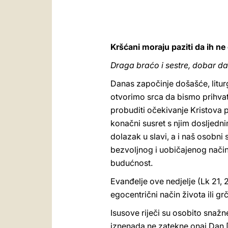
Kršćani moraju paziti da ih n
Draga braćo i sestre, dobar da
Danas započinje došašće, litur
otvorimo srca da bismo prihva
probuditi očekivanje Kristova 
konačni susret s njim dosljedn
dolazak u slavi, a i naš osobni
bezvoljnog i uobičajenog nači
budućnost.
Evanđelje ove nedjelje (Lk 21,
egocentrični način života ili gr
Isusove riječi su osobito snažn
iznenada ne zatekne onaj Dan [