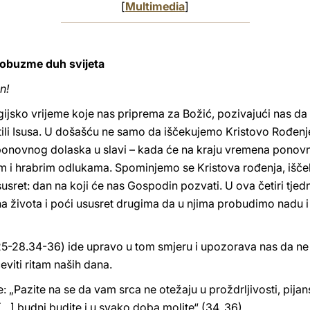
[
Multimedia
]
e obuzme duh svijeta
n!
gijsko vrijeme koje nas priprema za Božić, pozivajući nas d
tili Isusa. U došašću ne samo da iščekujemo Kristovo Rođen
ponovnog dolaska u slavi – kada će na kraju vremena ponovn
im i hrabrim odlukama. Spominjemo se Kristova rođenja, išč
 susret: dan na koji će nas Gospodin pozvati. U ova četiri tje
na života i poći ususret drugima da u njima probudimo nadu
 25-28.34-36) ide upravo u tom smjeru i upozorava nas da ne
čeviti ritam naših dana.
e: „Pazite na se da vam srca ne otežaju u proždrljivosti, pijan
…] budni budite i u svako doba molite“ (34, 36).