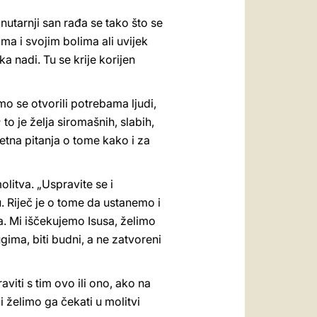
Unutarnji san rađa se tako što se
ma i svojim bolima ali uvijek
 nadi. Tu se krije korijen
o se otvorili potrebama ljudi,
to je želja siromašnih, slabih,
etna pitanja o tome kako i za
litva. „Uspravite se i
u. Riječ je o tome da ustanemo i
ka. Mi iščekujemo Isusa, želimo
ugima, biti budni, a ne zatvoreni
iti s tim ovo ili ono, ako na
 želimo ga čekati u molitvi