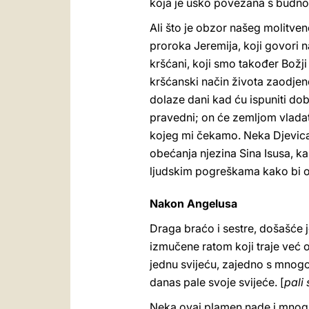
koja je usko povezana s budno
Ali što je obzor našeg molitven
proroka Jeremija, koji govori n
kršćani, koji smo također Božji
kršćanski način života zaodje
dolaze dani kad ću ispuniti d
pravedni; on će zemljom vladati 
kojeg mi čekamo. Neka Djevica 
obećanja njezina Sina Isusa, ka
ljudskim pogreškama kako bi o
Nakon Angelusa
Draga braćo i sestre, došašće j
izmučene ratom koji traje već o
jednu svijeću, zajedno s mnogob
danas pale svoje svijeće. [
pali 
Neka ovaj plamen nade i mnogi 