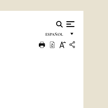
ESPAÑOL
FRANÇAIS
ENGLISH
ITALIANO
PORTUGUÊS
ESPAÑOL
DEUTSCH
POLSKI