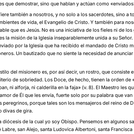
des que demostrar, sino que hablan y actúan como «enviado
iere también a nosotros, y no solo a los sacerdotes, sino a 
 ambientes de vida, el Evangelio de Cristo. Y también para nos
table que es Jesús. No es una iniciativa de los fieles ni de l
s la misión de la Iglesia inseparablemente unida a su Señor.
enviado por la Iglesia que ha recibido el mandado de Cristo 
neros. Un bautizado que no siente la necesidad de anunciar 
stilo del misionero es, por así decir, un rostro, que consiste
terio de sobriedad. Los Doce, de hecho, tienen la orden de
n, ni alforja, ni calderilla en la faja» (v. 8). El Maestro les q
 amor de Él que les envía, fuerte solo por su palabra que van 
os peregrinos, porque tales son los mensajeros del reino de 
 divas de gira.
a diócesis de la cual yo soy Obispo. Pensemos en algunos sa
sé Labre, san Alejo, santa Ludovica Albertoni, santa Francisc