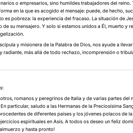
arios o empresarios, sino humildes trabajadores del reino. T
 forma en la que es acogido el mensaje: puede, de hecho, su
sto es pobreza: la experiencia del fracaso. La situación de J
ino de su mensajero. Y solo si estamos unidos a Él, muerto y
ngelización.
scípula y misionera de la Palabra de Dios, nos ayude a lleva
y radiante, más allá de todo rechazo, incomprensión o tribul
s
:
tros, romanos y peregrinos de Italia y de varias partes del m
 En particular, saludo a las Hermanas de la Preciosísima San
procedentes de diferentes países y los jóvenes polacos de la 
jercicios espirituales en Asís. A todos os deseo un feliz dom
 almuerzo y hasta pronto!