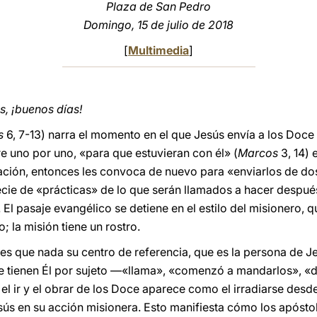
Plaza de San Pedro
Domingo, 15 de julio de 2018
[
Multimedia
]
, ¡buenos días!
s
6, 7-13) narra el momento en el que Jesús envía a los Doce
 uno por uno, «para que estuvieran con él» (
Marcos
3, 14) 
ión, entonces les convoca de nuevo para «enviarlos de dos 
specie de «prácticas» de lo que serán llamados a hacer despué
. El pasaje evangélico se detiene en el estilo del misionero
o; la misión tiene un rostro.
tes que nada su centro de referencia, que es la persona de Je
e tienen Él por sujeto —«llama», «comenzó a mandarlos», «
ue el ir y el obrar de los Doce aparece como el irradiarse des
esús en su acción misionera. Esto manifiesta cómo los apósto