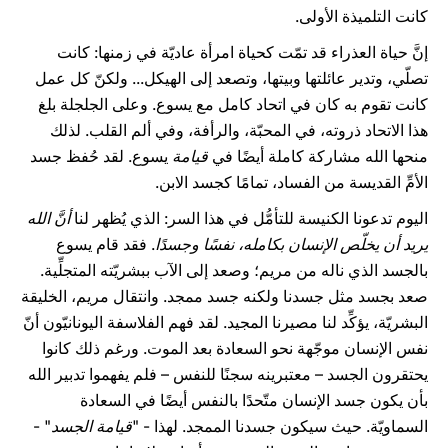
كانت التلميذة الأولى.
إنَّ حياة العذراء قد تمّت كحياة امرأة عاديّة في زمنها: كانت
تصلّي، وتدير عائلتها وبيتها، وتصعد إلى الهيكل... ولكنّ كل عمل
كانت تقوم به كان في اتحاد كامل مع يسوع. وعلى الجلجلة بلغ
هذا الاتحاد ذروته، في المحبّة، والرأفة، وفي ألم القلب. لذلك
منحها الله مشاركة كاملة أيضًا في
قيامة
يسوع. لقد حُفظ جسد
الأمِّ القديسة من الفساد، تمامًا كجسد الابن.
اليوم تدعونا الكنيسة للتأمُّل في هذا السر: الذي يُظهر لنا
أنَّ الله
يريد أن يخلّص الإنسان بكامله، نفسًا وجسدًا
. فقد قام يسوع
بالجسد الذي ناله من مريم؛ وصعد إلى الآب ببشريّته المتجلِّية.
صعد بجسد مثل جسدنا ولكنه جسد ممجد. وانتقال مريم، الخليقة
البشريّة، يؤكِّد لنا مصيرنا المجيد. لقد فهم الفلاسفة اليونانيّون أنّ
نفس الإنسان موجّهة نحو السعادة بعد الموت. ورغم ذلك كانوا
يحتقرون الجسد – معتبرينه سجنًا للنفس – فلم يفهموا تدبير الله
بأن يكون جسد الإنسان متّحدًا بالنفس أيضًا في السعادة
السماويّة. حيث سيكون جسدنا الممجد. لهذا - "
قيامة الجسد
" -