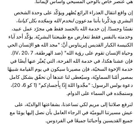
هي عنصر خاص بالوحي المسيحي وأساس لإيماننا.
إن واقع انتقال العذراء الرائع يُظهر ويؤكّد على وحدة الشخص
البشري ويذكِّرنا بأننا مدعوون
لنخدم الله ونمجّده بكل كياننا
،
نفسًا وجسدًا. إن خدمة الله بالجسد فقط هي مجرّد عمل عبيد،
وخدمته بالنفس فقط تتعارض مع طبيعتنا البشريّة. يؤكِّد أحد آباء
الكنيسة الكبار القديس إيريناوس أنَّ: "مجد الله هو الإنسان الحي
وحياة الإنسان تقوم على رؤية الله" (ضد الهرطقة، IV، 20، 7).
فإن عشنا هكذا، في خدمة الله الفرحة، التي يُعبَّر عنها أيضًا في
خدمة الإخوة السخيّة، فإن مصيرنا سيكون في يوم القيامة شبيهًا
بمصير أمّنا السماويّة، وسيُعطى لنا عندها أن نحقّق بشكل كامل
دعوة بولس الرسول: "مجِّدوا اللهَ إِذًا بِأَجسادِكم" (1 كو 6، 20)،
وسنمجّده في السماء على الدوام.
لنرفع صلاتنا إلى مريم لكي تساعدنا، بشفاعتها الوالديّة، على
عيش مسيرتنا اليوميّة في الرجاء العامل بأن نصل إليها يومًا مع
جميع القديسين وأحبائنا جميعًا في الفردوس.