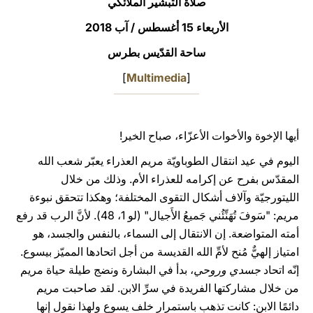
صلاة التبشير الملائكي
LATINE
الأربعاء 15 أغسطس / آب 2018
ساحة القدّيس بطرس
]
Multimedia
[
أيها الإخوة والأخوات الأعزّاء، صباح الخير!
اليوم في عيد انتقال الطوباويّة مريم العذراء يعبّر شعب الله
المقدّس بفرح عن إكرامه للعذراء الأم. وذلك من خلال
الليتورجيّة وآلاف أشكال التقوى المختلفة؛ وهكذا تتحقق نبوءة
مريم: "سَوفَ تُهَنِّئُني جَميعُ الأَجيال" (لو 1، 48). لأنَّ الرب قد رفع
أمته المتواضعة. إن الانتقال إلى السماء، بالنفس والجسد، هو
امتياز إلهيٌّ مُنح لأمِّ الله القديسة من أجل اتحادها المميّز بيسوع.
إنّه اتحاد
جسدي وروحي
، بدأ في البشارة ونضج طيلة حياة مريم
من خلال مشاركتها الفريدة في سرِّ الابن. لقد صاحبت مريم
دائمًا الابن: كانت تذهب باستمرار خلف يسوع ولهذا نقول إنها