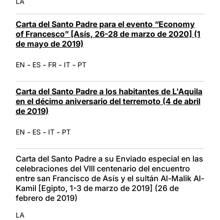
LA
Carta del Santo Padre para el evento “Economy
of Francesco” [Asís, 26-28 de marzo de 2020] (1
de mayo de 2019)
-
-
-
-
EN
ES
FR
IT
PT
Carta del Santo Padre a los habitantes de L'Aquila
en el décimo aniversario del terremoto (4 de abril
de 2019)
-
-
-
EN
ES
IT
PT
Carta del Santo Padre a su Enviado especial en las
celebraciones del VIII centenario del encuentro
entre san Francisco de Asís y el sultán Al-Malik Al-
Kamil [Egipto, 1-3 de marzo de 2019] (26 de
febrero de 2019)
LA