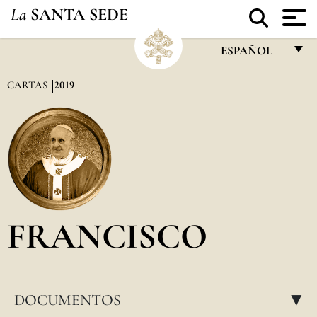
La
SANTA SEDE
ESPAÑOL
FRANÇAIS
CARTAS
2019
ENGLISH
ITALIANO
PORTUGUÊS
ESPAÑOL
DEUTSCH
FRANCISCO
POLSKI
العربيّة
DOCUMENTOS
中文
▸