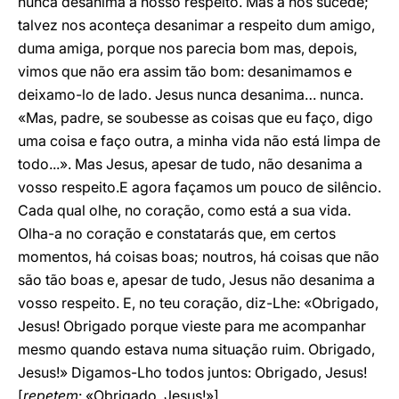
nunca desanima a nosso respeito. Mas a nós sucede;
talvez nos aconteça desanimar a respeito dum amigo,
duma amiga, porque nos parecia bom mas, depois,
vimos que não era assim tão bom: desanimamos e
deixamo-lo de lado. Jesus nunca desanima… nunca.
«Mas, padre, se soubesse as coisas que eu faço, digo
uma coisa e faço outra, a minha vida não está limpa de
todo...». Mas Jesus, apesar de tudo, não desanima a
vosso respeito.E agora façamos um pouco de silêncio.
Cada qual olhe, no coração, como está a sua vida.
Olha-a no coração e constatarás que, em certos
momentos, há coisas boas; noutros, há coisas que não
são tão boas e, apesar de tudo, Jesus não desanima a
vosso respeito. E, no teu coração, diz-Lhe: «Obrigado,
Jesus! Obrigado porque vieste para me acompanhar
mesmo quando estava numa situação ruim. Obrigado,
Jesus!» Digamos-Lho todos juntos: Obrigado, Jesus!
[
repetem
: «Obrigado, Jesus!»].