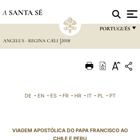
A
SANTA SÉ
PORTUGUÊS
ANGELUS - REGINA CÆLI
2018
FRANÇAIS
ENGLISH
ITALIANO
PORTUGUÊS
ESPAÑOL
DE
-
EN
-
ES
-
FR
-
HR
-
IT
-
PL
-
PT
DEUTSCH
POLSKI
العربيّة
VIAGEM APOSTÓLICA DO PAPA FRANCISCO AO
CHILE E PERU
中文