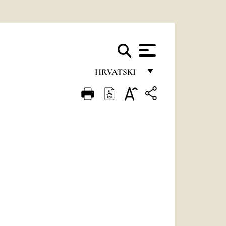
HRVATSKI
FRANÇAIS
ENGLISH
ITALIANO
PORTUGUÊS
ESPAÑOL
DEUTSCH
POLSKI