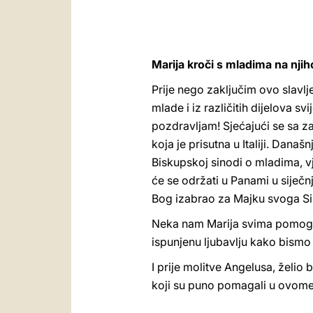
Marija kroči s mladima na nji
Prije nego zaključim ovo slavlj
mlade i iz različitih dijelova sv
pozdravljam! Sjećajući se sa 
koja je prisutna u Italiji. Dana
Biskupskoj sinodi o mladima, vje
će se održati u Panami u siječn
Bog izabrao za Majku svoga Sin
Neka nam Marija svima pomogne 
ispunjenu ljubavlju kako bismo s
I prije molitve Angelusa, želio 
koji su puno pomagali u ovome