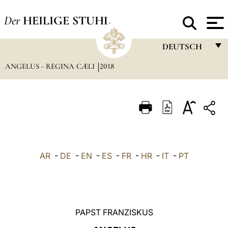
Der
HEILIGE STUHL
DEUTSCH
ANGELUS - REGINA CÆLI
2018
FRANÇAIS
ENGLISH
ITALIANO
PORTUGUÊS
ESPAÑOL
AR
-
DE
-
EN
-
ES
-
FR
-
HR
-
IT
-
PT
DEUTSCH
POLSKI
العربيّة
PAPST FRANZISKUS
中文