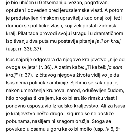
je bio uhićen u Getsemaniju: vezan, pogrđivan,
optužen i doveden pred jeruzalemske vlasti. A potom
je predstavljen rimskom upravitelju kao onaj koji teži
domoći se političke vlasti, koji želi postati židovski
kralj. Pilat tada provodi svoju istragu i u dramatičnom
ispitivanju dva puta mu postavlja pitanje
je li on kralj
(usp. rr. 33b.37).
Isus najprije odgovara da njegovo kraljevstvo „nije od
ovoga svijeta“ (r. 36). A zatim kaže: „Ti kažeš:
ja sam
kralj
“ (r. 37). Iz čitavog njegova života vidljivo je da
Isus nema političke ambicije. Sjetimo se kako ga je,
nakon umnoženja kruhova, narod, oduševljen čudom,
htio proglasiti kraljem, kako bi srušio rimsku vlast i
ponovno uspostavio Izraelsko kraljevstvo. Ali za Isusa
je kraljevstvo nešto drugo i sigurno se ne postiže
pobunama, nasiljem ni snagom oružja. Stoga se
povukao u osamu u goru kako bi molio (usp.
Iv
6, 5-