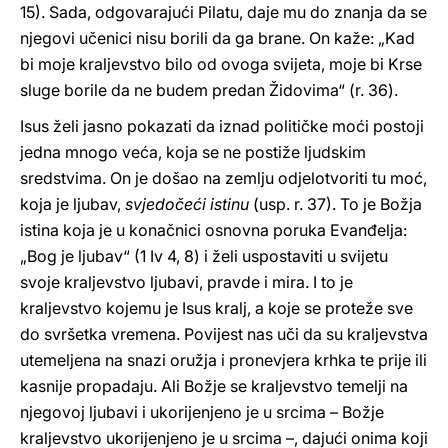
15). Sada, odgovarajući Pilatu, daje mu do znanja da se
njegovi učenici nisu borili da ga brane. On kaže: „Kad
bi moje kraljevstvo bilo od ovoga svijeta, moje bi Krse
sluge borile da ne budem predan Židovima“ (r. 36).
Isus želi jasno pokazati da iznad političke moći postoji
jedna mnogo veća, koja se ne postiže ljudskim
sredstvima. On je došao na zemlju odjelotvoriti tu moć,
koja je ljubav,
svjedočeći istinu
(usp. r. 37). To je Božja
istina koja je u konačnici osnovna poruka Evanđelja:
„Bog je ljubav“ (1 Iv 4, 8) i želi uspostaviti u svijetu
svoje kraljevstvo ljubavi, pravde i mira. I to je
kraljevstvo kojemu je Isus kralj, a koje se proteže sve
do svršetka vremena. Povijest nas uči da su kraljevstva
utemeljena na snazi oružja i pronevjera krhka te prije ili
kasnije propadaju. Ali Božje se kraljevstvo temelji na
njegovoj ljubavi i ukorijenjeno je u srcima – Božje
kraljevstvo ukorijenjeno je u srcima –, dajući onima koji