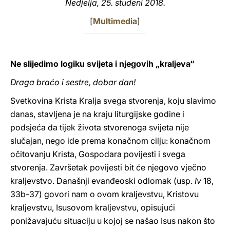
Nedjelja, 25. studeni 2018.
LATINE
[
Multimedia
]
Ne slijedimo logiku svijeta i njegovih „kraljeva“
Draga braćo i sestre, dobar dan!
Svetkovina Krista Kralja svega stvorenja, koju slavimo
danas, stavljena je na kraju liturgijske godine i
podsjeća da tijek života stvorenoga svijeta nije
slučajan, nego ide prema konačnom cilju: konačnom
očitovanju Krista, Gospodara povijesti i svega
stvorenja. Završetak povijesti bit će njegovo vječno
kraljevstvo. Današnji evanđeoski odlomak (usp.
Iv
18,
33b-37) govori nam o ovom kraljevstvu, Kristovu
kraljevstvu, Isusovom kraljevstvu, opisujući
ponižavajuću situaciju u kojoj se našao Isus nakon što