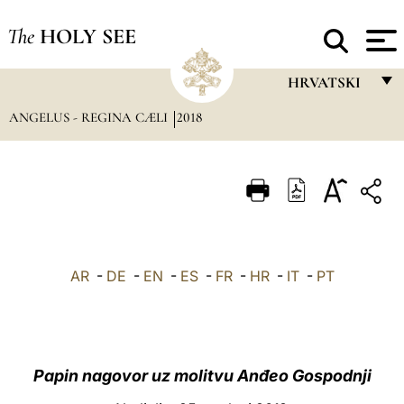
The
HOLY SEE
HRVATSKI
ANGELUS - REGINA CÆLI
2018
FRANÇAIS
ENGLISH
ITALIANO
PORTUGUÊS
ESPAÑOL
AR
-
DE
-
EN
-
ES
-
FR
-
HR
-
IT
-
PT
DEUTSCH
POLSKI
العربيّة
Papin nagovor uz molitvu Anđeo Gospodnji
中文