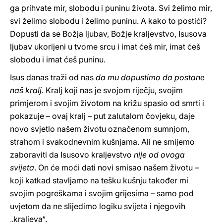
ga prihvate mir, slobodu i puninu života. Svi želimo mir,
svi želimo slobodu i želimo puninu. A kako to postići?
Dopusti da se Božja ljubav, Božje kraljevstvo, Isusova
ljubav ukorijeni u tvome srcu i imat ćeš mir, imat ćeš
slobodu i imat ćeš puninu.
Isus danas traži od nas
da mu dopustimo da postane
naš kralj
. Kralj koji nas je svojom riječju, svojim
primjerom i svojim životom na križu spasio od smrti i
pokazuje – ovaj kralj – put zalutalom čovjeku, daje
novo svjetlo našem životu označenom sumnjom,
strahom i svakodnevnim kušnjama. Ali ne smijemo
zaboraviti da Isusovo kraljevstvo
nije od ovoga
svijeta
. On će moći dati novi smisao našem životu –
koji katkad stavljamo na tešku kušnju također mi
svojim pogreškama i svojim grijesima – samo pod
uvjetom da ne slijedimo logiku svijeta i njegovih
„kraljeva“.