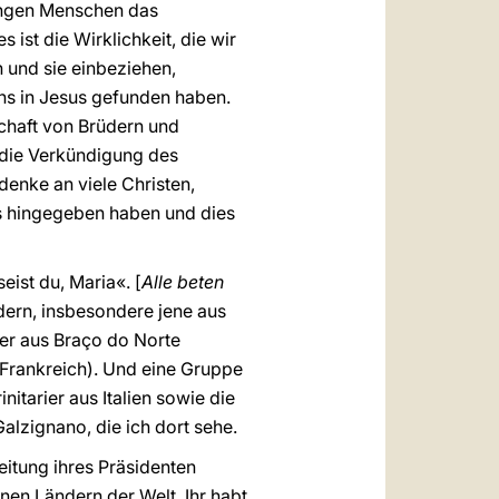
ungen Menschen das
s ist die Wirklichkeit, die wir
 und sie einbeziehen,
ns in Jesus gefunden haben.
schaft von Brüdern und
n die Verkündigung des
denke an viele Christen,
ds hingegeben haben und dies
eist du, Maria«. [
Alle beten
ndern, insbesondere jene aus
ger aus Braço do Norte
Frankreich). Und eine Gruppe
itarier aus Italien sowie die
alzignano, die ich dort sehe.
eitung ihres Präsidenten
en Ländern der Welt. Ihr habt