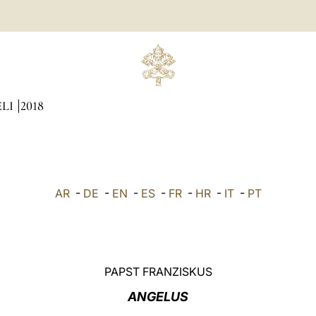
ÆLI
2018
AR
-
DE
-
EN
-
ES
-
FR
-
HR
-
IT
-
PT
PAPST FRANZISKUS
ANGELUS