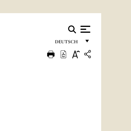
DEUTSCH
FRANÇAIS
ENGLISH
ITALIANO
PORTUGUÊS
ESPAÑOL
DEUTSCH
POLSKI