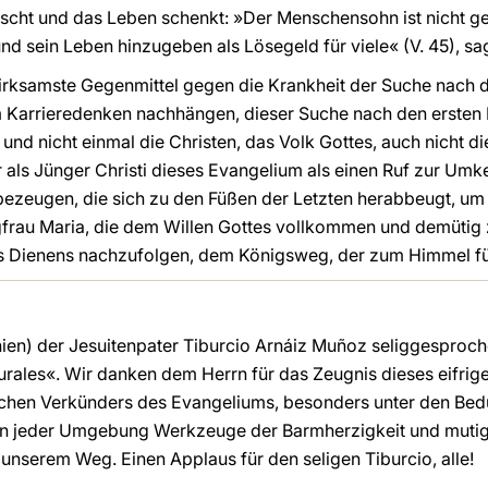
rscht und das Leben schenkt: »Der Menschensohn ist nicht 
nd sein Leben hinzugeben als Lösegeld für viele« (V. 45), sa
rksamste Gegenmittel gegen die Krankheit der Suche nach den
m Karrieredenken nachhängen, dieser Suche nach den ersten P
nd nicht einmal die Christen, das Volk Gottes, auch nicht die
als Jünger Christi dieses Evangelium als einen Ruf zur Umk
bezeugen, die sich zu den Füßen der Letzten herabbeugt, um
ngfrau Maria, die dem Willen Gottes vollkommen und demütig
s Dienens nachzufolgen, dem Königsweg, der zum Himmel fü
ien) der Jesuitenpater Tiburcio Arnáiz Muñoz seliggesproch
Rurales«. Wir danken dem Herrn für das Zeugnis dieses eifr
hen Verkünders des Evangeliums, besonders unter den Bedü
in jeder Umgebung Werkzeuge der Barmherzigkeit und mutige
 unserem Weg. Einen Applaus für den seligen Tiburcio, alle!