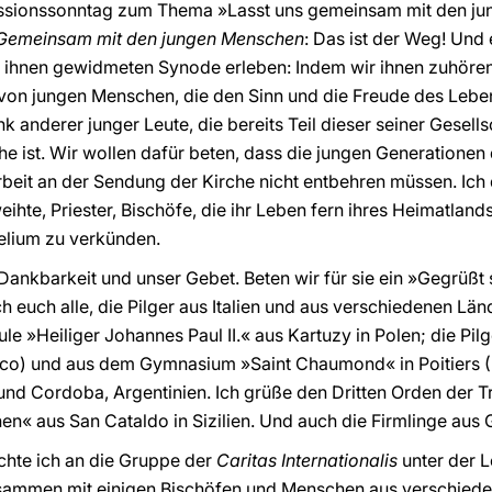
ssionssonntag zum Thema »Lasst uns gemeinsam mit den j
Gemeinsam mit den jungen Menschen
: Das ist der Weg! Und e
r ihnen gewidmeten Synode erleben: Indem wir ihnen zuhören
 von jungen Menschen, die den Sinn und die Freude des Lebe
 anderer junger Leute, die bereits Teil dieser seiner Gesell
he ist. Wir wollen dafür beten, dass die jungen Generatione
beit an der Sendung der Kirche nicht entbehren müssen. Ich 
ihte, Priester, Bischöfe, die ihr Leben fern ihres Heimatlan
elium zu verkünden.
 Dankbarkeit und unser Gebet. Beten wir für sie ein »Gegrüßt s
ch euch alle, die Pilger aus Italien und aus verschiedenen Lä
e »Heiliger Johannes Paul II.« aus Kartuzy in Polen; die Pil
xico) und aus dem Gymnasium »Saint Chaumond« in Poitiers (
nd Cordoba, Argentinien. Ich grüße den Dritten Orden der Trin
n« aus San Cataldo in Sizilien. Und auch die Firmlinge aus G
hte ich an die Gruppe der
Caritas Internationalis
unter der L
usammen mit einigen Bischöfen und Menschen aus verschieden