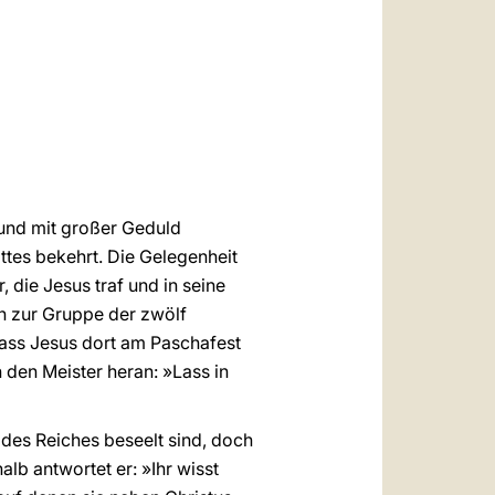
العربيّة
中文
LATINE
 und mit großer Geduld
ttes bekehrt. Die Gelegenheit
die Jesus traf und in seine
n zur Gruppe der zwölf
ass Jesus dort am Paschafest
n den Meister heran: »Lass in
des Reiches beseelt sind, doch
alb antwortet er: »Ihr wisst