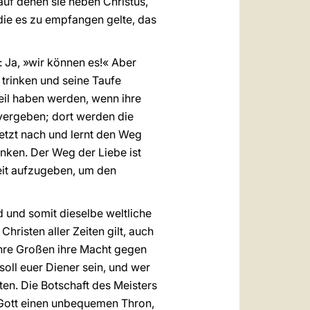
auf denen sie neben Christus,
 die es zu empfangen gelte, das
: Ja, »wir können es!« Aber
 trinken und seine Taufe
eil haben werden, wenn ihre
vergeben; dort werden die
 jetzt nach und lernt den Weg
enken. Der Weg der Liebe ist
eit aufzugeben, um den
 und somit dieselbe weltliche
hristen aller Zeiten gilt, auch
d ihre Großen ihre Macht gegen
 soll euer Diener sein, und wer
isten. Die Botschaft des Meisters
t Gott einen unbequemen Thron,