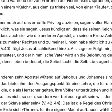
8). Und während sie von »Thronen der Herrlichkeit« sprachen, 
on einem »Kelch«, aus dem zu trinken sei, von einer »Taufe«,
od.
r noch auf das erhoffte Privileg abzielen, sagen voller Elan
rklich, was sie sagen. Jesus kündigt an, dass sie seinen Kelch
ass auch sie, wie die anderen Apostel, an seinem Kreuz Ant
 zu meiner Rechten und zu meiner Linken habe nicht ich zu 
 (V.40), fügt Jesus abschließend hinzu. Als sage er: Folgt mir
erlustes‹, und der himmlische Vater wird an die Belohnung d
, denn lieben bedeutet, die Selbstsucht, die Selbstbezogenh
anderen zehn Apostel wütend auf Jakobus und Johannes sind
as bietet ihm den Ausgangspunkt für eine Lehre, die für die C
ass die, die als Herrscher gelten, ihre Völker unterdrücken un
oll es nicht so sein, sondern wer bei euch groß sein will, der
ll der Sklave aller sein« (V. 42-44). Das ist die Regel des Chr
er Erde sich »Throne« für ihre eigene Macht aufbauen, wähl