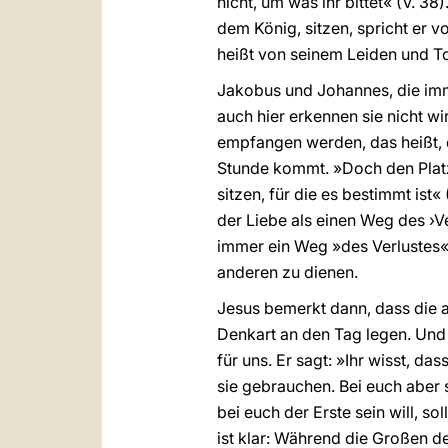
nicht, um was ihr bittet« (V. 3
dem König, sitzen, spricht er v
heißt von seinem Leiden und T
Jakobus und Johannes, die imme
auch hier erkennen sie nicht wi
empfangen werden, das heißt, d
Stunde kommt. »Doch den Platz
sitzen, für die es bestimmt ist«
der Liebe als einen Weg des ›V
immer ein Weg »des Verlustes«
anderen zu dienen.
Jesus bemerkt dann, dass die 
Denkart an den Tag legen. Und d
für uns. Er sagt: »Ihr wisst, d
sie gebrauchen. Bei euch aber s
bei euch der Erste sein will, so
ist klar: Während die Großen d