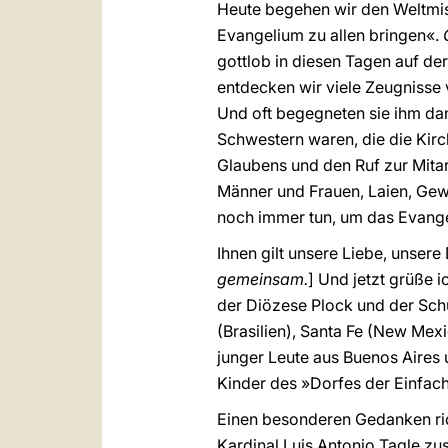
Heute begehen wir den Weltmi
Evangelium zu allen bringen«.
gottlob in diesen Tagen auf de
entdecken wir viele Zeugnisse
Und oft begegneten sie ihm dank
Schwestern waren, die die Kirc
Glaubens und den Ruf zur Mitar
Männer und Frauen, Laien, Gewe
noch immer tun, um das Evang
Ihnen gilt unsere Liebe, unsere
gemeinsam.
] Und jetzt grüße i
der Diözese Plock und der Schul
(Brasilien), Santa Fe (New Me
junger Leute aus Buenos Aires u
Kinder des »Dorfes der Einfache
Einen besonderen Gedanken ric
Kardinal Luis Antonio Tagle z