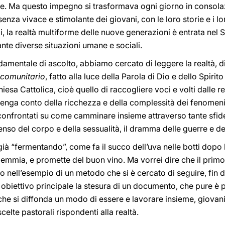
re. Ma questo impegno si trasformava ogni giorno in consola
za vivace e stimolante dei giovani, con le loro storie e i lor
, la realtà multiforme delle nuove generazioni è entrata nel Si
ante diverse situazioni umane e sociali.
entale di ascolto, abbiamo cercato di leggere la realtà, di 
 comunitario
, fatto alla luce della Parola di Dio e dello Spiri
Chiesa Cattolica, cioè quello di raccogliere voci e volti dalle r
tenga conto della ricchezza e della complessità dei fenomeni
 confrontati su come camminare insieme attraverso tante sfide,
enso del corpo e della sessualità, il dramma delle guerre e de
o già “fermentando”, come fa il succo dell’uva nelle botti dopo
emmia, e promette del buon vino. Ma vorrei dire che il primo
 nell’esempio di un metodo che si è cercato di seguire, fin d
iettivo principale la stesura di un documento, che pure è pr
 si diffonda un modo di essere e lavorare insieme, giovani e
elte pastorali rispondenti alla realtà.