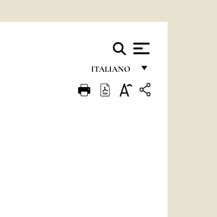
ITALIANO
FRANÇAIS
ENGLISH
ITALIANO
PORTUGUÊS
ESPAÑOL
DEUTSCH
POLSKI