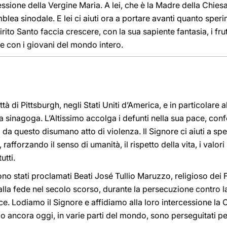
ssione della Vergine Maria. A lei, che è la Madre della Chiesa
lea sinodale. E lei ci aiuti ora a portare avanti quanto speri
rito Santo faccia crescere, con la sua sapiente fantasia, i frut
 con i giovani del mondo intero.
tà di Pittsburgh, negli Stati Uniti d’America, e in particolare 
lla sinagoga. L’Altissimo accolga i defunti nella sua pace, conf
riti da questo disumano atto di violenza. Il Signore ci aiuti a sp
afforzando il senso di umanità, il rispetto della vita, i valori m
utti.
ono stati proclamati Beati José Tullio Maruzzo, religioso dei F
alla fede nel secolo scorso, durante la persecuzione contro 
e. Lodiamo il Signore e affidiamo alla loro intercessione la C
ppo ancora oggi, in varie parti del mondo, sono perseguitati p