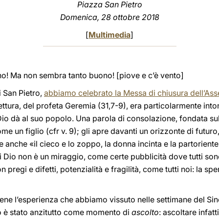
Piazza San Pietro
Domenica, 28 ottobre 2018
[
Multimedia
]
orno! Ma non sembra tanto buono! [piove e c’è vento]
i San Pietro,
abbiamo celebrato la Messa di chiusura dell’As
ettura, del profeta Geremia (31,7-9), era particolarmente in
io dà al suo popolo. Una parola di consolazione, fondata su
me un figlio (cfr v. 9); gli apre davanti un orizzonte di futuro
anche «il cieco e lo zoppo, la donna incinta e la partoriente»
i Dio non è un miraggio, come certe pubblicità dove tutti sono
 pregi e difetti, potenzialità e fragilità, come tutti noi: la 
ene l’esperienza che abbiamo vissuto nelle settimane del Si
o è stato anzitutto come momento di
ascolto
: ascoltare infat