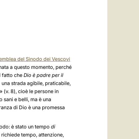
العربيّة
中文
LATINE
semblea del Sinodo dei Vescovi
tonata a questo momento, perché
l fatto che
Dio è padre per il
, una strada agibile, praticabile,
 (v. 8), cioè le persone in
 sani e belli, ma è una
speranza di Dio è una promessa
nodo: è stato un tempo
di
ti richiede tempo, attenzione,