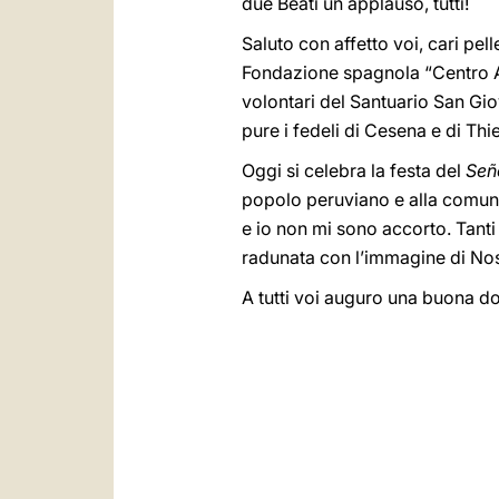
due Beati un applauso, tutti!
Saluto con affetto voi, cari pell
Fondazione spagnola “Centro A
volontari del Santuario San Gio
pure i fedeli di Cesena e di Thie
Oggi si celebra la festa del
Señ
popolo peruviano e alla comun
e io
non mi sono accorto. Tanti a
radunata con l’immagine di Nos
A tutti voi auguro una buona d