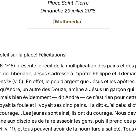
Place Saint-Pierre
Dimanche 29 juillet 2018
[
Multimédia
]
il sur la place! Félicitations!
 6, 1-15) présente le récit de la multiplication des pains et de
 lac de Tibériade, Jésus s’adresse à l’apôtre Philippe et il d
?» (v. 5). En effet, le peu d’argent que Jésus et les apôtres
là qu’André, un autre des Douze, amène à Jésus un garçon qui m
mais bien évidemment — dit André — ce n’est rien pour cette fo
t la foule et il voyait ses cinq pains. Il a dit: «J’ai cela: si c
 courage… Les jeunes sont ainsi, ils ont du courage. Nous dev
e aux disciples de faire asseoir les gens, puis il prend ces p
f. v. 11), et tous peuvent avoir de la nourriture à satiété. Tou