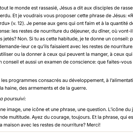
nd tout le monde est rassasié, Jésus a dit aux disciples de ras
t perdu. Et je voudrais vous proposer cette phrase de Jésus:
erdu» (v. 12). Je pense aux gens qui ont faim et à la quantité 
e: les restes de nourriture du déjeuner, du dîner, où vont-i
ls jetés? Non. Si tu as cette habitude, je te donne un conseil:
demande-leur ce qu’ils faisaient avec les restes de nourriture
 réutiliser ou la donner à ceux qui peuvent la manger, à ceux qu
 un conseil et aussi un examen de conscience: que faites-vous
e les programmes consacrés au développement, à l’alimentatio
la haine, des armements et de la guerre.
a poursuivi:
une image, une icône et une phrase, une question. L’icône du
ande multitude. Ayez du courage, toujours. Et la phrase, qui 
a maison avec les restes de nourriture? Merci!