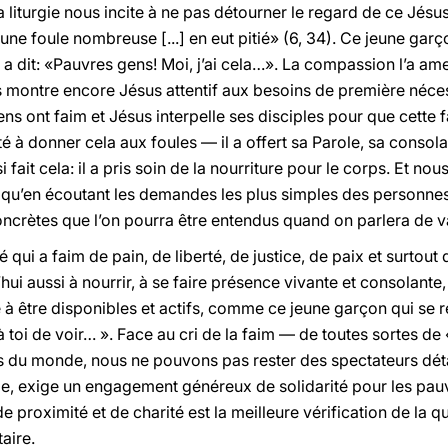
 liturgie nous incite à ne pas détourner le regard de ce Jésu
ne foule nombreuse [...] en eut pitié» (6, 34). Ce jeune garço
a dit: «Pauvres gens! Moi, j’ai cela…». La compassion l’a amené
us montre encore Jésus attentif aux besoins de première néce
ns ont faim et Jésus interpelle ses disciples pour que cette fai
té à donner cela aux foules — il a offert sa Parole, sa consola
 fait cela: il a pris soin de la nourriture pour le corps. Et no
t qu’en écoutant les demandes les plus simples des personnes
 concrètes que l’on pourra être entendus quand on parlera de v
 qui a faim de pain, de liberté, de justice, de paix et surtou
i aussi à nourrir, à se faire présence vivante et consolante, et
e à être disponibles et actifs, comme ce jeune garçon qui se 
 à toi de voir… ». Face au cri de la faim — de toutes sortes d
es du monde, nous ne pouvons pas rester des spectateurs déta
lle, exige un engagement généreux de solidarité pour les pauvr
 proximité et de charité est la meilleure vérification de la qua
aire.