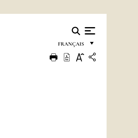
FRANÇAIS
FRANÇAIS
ENGLISH
ITALIANO
PORTUGUÊS
ESPAÑOL
DEUTSCH
POLSKI