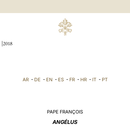
I
2018
AR
-
DE
-
EN
-
ES
-
FR
-
HR
-
IT
-
PT
PAPE FRANÇOIS
ANGÉLUS