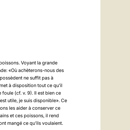
العربيّة
中文
LATINE
s poissons. Voyant la grande
emande: «Où achèterons-nous des
 possèdent ne suffit pas à
et à disposition tout ce qu’il
ule (cf. v. 9). Il est bien ce
’est utile, je suis disponible». Ce
ons les aider à conserver ce
ains et ces poissons, il rend
s ont mangé ce qu’ils voulaient.