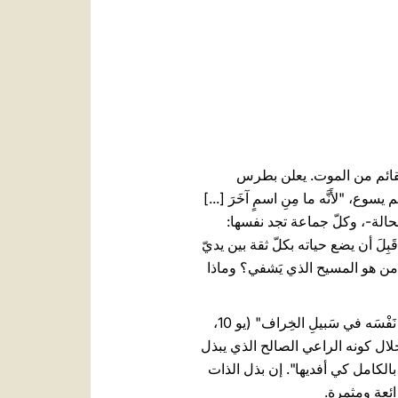
العربيّة
中文
LATINE
 القائم من الموت. يعلن بطرس
"لأَنَّه ما مِنِ اسمٍ آخَرَ [...]
ي هذه الحالة-، وكلّ جماعة تجد نفسها:
َ أن يضع حياته بكلّ ثقة بين يديّ
 يسوعَ المَسيحِ النَّاصِريِّ [...] يَقِفُ أَمامَكم ذاك الرَّجُلُ مُعافًى" (آية 10). ولكن من هو المسيح الذي يَشفي؟ وماذا
نجد الإجابة على كلّ هذه الأسئلة في إنجيل اليوم، حيث يقول يسوع: "أَنا الرَّاعي الصَّالِح والرَّاعي الصَّالِحُ يَبذِلُ نَفْسَه في سَبيلِ الخِراف" (يو 10،
ال كونه الراعي الصالح الذي يبذل
بالكامل كي أفديها". إن بذل الذات
ائعة ومثمرة.