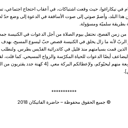
ام في نيكاراغوا، حيث وقعت اشتباكات، في أعقاب احتجاج اجتماعي، تس
 هذا البلد، وأضمّ صوتي إلى صوت الأساقفة في الدعوة إلى وضع حدّ لج
قة بطريقة سلميّة ومسؤولة.
ع من زمن الفصح، نحتفل بيوم الصلاة من أجل الدعوات في الكنيسة جمعا
 الربّ لأنه ما زال يخلق في الكنيسة قصص حبّ ليسوع المسيح، بهدف 
الذين قمت بسيامتهم منذ قليل في كاتدرائية القدّيس بطرس. ولنطلب من
ليضاعف أيضًا الدعوات للحياة المكرّسة والزواج المسيحي. كما قلت، ل
اليوم. ومن هؤلاء الستّة عشر، جاء أربعة منهم ليحيّوكم، ول
.
***********
© جميع الحقوق محفوظة – حاضرة الفاتيكان 2018