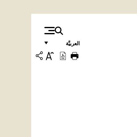
العربيَّة
FRANÇAIS
ENGLISH
ITALIANO
PORTUGUÊS
ESPAÑOL
DEUTSCH
POLSKI