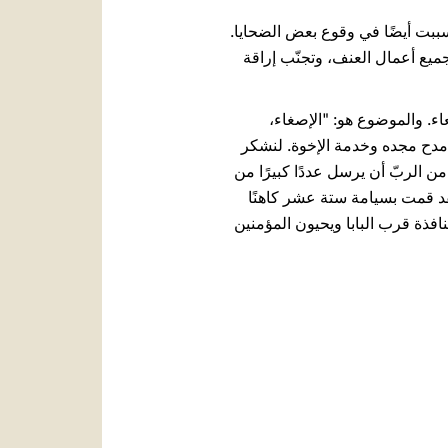
ببت أيضًا في وقوع بعض الضحايا.
ميع أعمال العنف، وتجنّب إراقة
ء. والموضوع هو: "الإصغاء،
مدح مجده وخدمة الإخوة. لنشكر
 الربّ أن يرسل عددًا كبيرًا من
قد قمت بسيامة ستة عشر كاهنًا
إعطائكم البركة معي. [4 كهنة جدد يقتربون من النافذة قرب البابا ويحيون المؤمنين