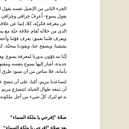
الجزء الثاني من الإنجيل نفسه يقول لن
عن معرفة فكريّة، كلا، إنما عن علاقة
الذي من خلاله تُقام علاقة حيّة مع يسو
ويعرف قلبنا بعمق: يعرف قوّتنا وأخطاء
يشفينا، ويصفح عنا، ويقودنا بمحبّة، 
إنّنا مدعوّون بدورنا لمعرفة يسوع. وه
جديدة، أشار إليها يسوع بنفسه ومفتو
بأمانة، فلا مناص من أن تسود طرق أخ
لتساعدنا مريم، أمّنا، على أن تنضج ع
أن نتبعه طوال الحياة. لتتضرّع مريم
يدعو لترك كلّ شيء من أجل ملكو
صلاة "إفرحي يا ملكة السماء"
بعد صلاة "إفرحي يا ملكة السماء"