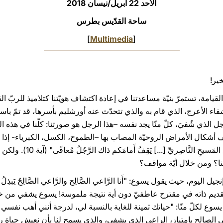
الأحد 22 أبريل/نيسان 2018
ساحة القدّيس بطرس
]
Multimedia
[
خير!
القيامة، تستمرّ بنيّة مساعدتنا في إعادة اكتشاف هويّتنا كتلاميذ للربّ
أعرج، الذي قام به والذي تتحدّث عنه أورشليم بأسرها، قد تمّ باسم يسوع، 
اص" (4، 12). في هذا الرجل الذي شُفيَ، كلّ منّا يجد نفسه –هذا الرجل هو صورتنا: كلّنا ف
كال الأمراض الروحيّة المصاب بها –الطموح، الكسل، الكبرياء- إذا قَبِل
الربّ القائم من الموت. "بِاسمِ
ا؟ ومن خلال أيّة مواقف؟
تقديم ذاته في مقترح عاطفيّ دون أية نتيجة ملموسة! يسوع يشفي من خل
 يسوع لكلّ منّا: "حياتك ثمينة للغاية بالنسبة لي، لدرجة أنني أهب نفسي 
ي الصالح بامتياز، الراعي الذي يشفي، والذي يسمح لنا بأن نعيش حياة ر