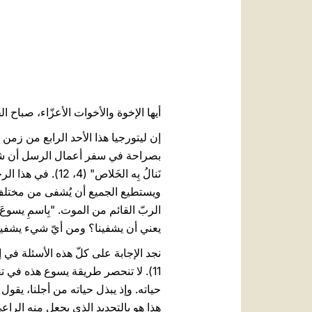
أيها الإخوة والأخوات الأعزّاء، صباح ال
إن ليتورجيا هذا الأحد الرابع من زمن 
بصراحة في سفر أعمال الرسل أن شفاء ال
نَنالُ بِه الخَل
ويستطيع الجميع أن يُشفى من مختلف أش
يعني أن يشفينا؟ ومن أيّ شيء يشفين
11). لا تنحصر طريقة يسوع هذه في 
حياته. وإذ يبذل حياته من أجلنا، يقول
هذا هو بالتحديد الذي يجعل منه الراع