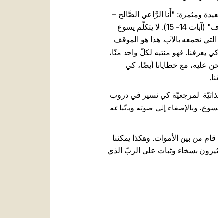
ومثمرة: "أَنا الرَّاعي الصَّالح –
يقول يسوع- أَعرِفُ خِرافي وخِرافي تَعرِفُني كَما أَنَّ أَبي يَعرِفُني وأَنا أَعرِفُ أَبي وأَبذِلُ نَفْسي في سَبيلِ الخِراف" (آيات 14- 15). لا يتكلّم يسوع
التي تجمعه بالآب. هذا هو الموقف
ي يعرفنا. فهو منتبه لكلّ واحد منّا،
حن عليه، مع خطايانا أيضًا، كي
ا.
لذاتيّة المرجعيّة كي نسير في دروب
وع، وبالإصغاء إلى صوته وباتّباعه
ام من بين الأموات. وهكذا يمكننا
كثيرون بسخاء وثبات على الربّ الذي