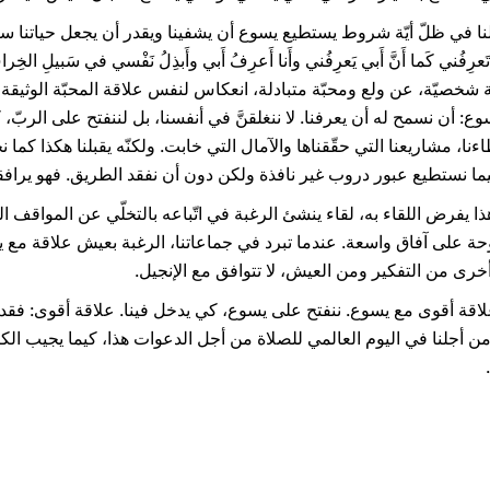
ا في ظلّ أيّة شروط يستطيع يسوع أن يشفينا ويقدر أن يجعل حياتنا سعيدة 
 شخصيّة، عن ولع ومحبّة متبادلة، انعكاس لنفس علاقة المحبّة الوثيقة 
ع: أن نسمح له أن يعرفنا. لا ننغلقنَّ في أنفسنا، بل لننفتح على الربّ، ك
نا، مشاريعنا التي حقّقناها والآمال التي خابت. ولكنّه يقبلنا هكذا كما ن
كيما نستطيع عبور دروب غير نافذة ولكن دون أن نفقد الطريق. فهو يرافقن
ذا يفرض اللقاء به، لقاء ينشئ الرغبة في اتّباعه بالتخلّي عن المواقف ا
حة على آفاق واسعة. عندما تبرد في جماعاتنا، الرغبة بعيش علاقة مع يس
رى من التفكير ومن العيش، لا تتوافق مع الإنجيل.
لاقة أقوى مع يسوع. ننفتح على يسوع، كي يدخل فينا. علاقة أقوى: فقد ق
 من أجلنا في اليوم العالمي للصلاة من أجل الدعوات هذا، كيما يجيب ال
ته.