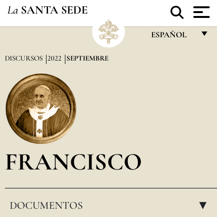
La
SANTA SEDE
ESPAÑOL
FRANÇAIS
DISCURSOS
2022
SEPTIEMBRE
ENGLISH
ITALIANO
PORTUGUÊS
ESPAÑOL
DEUTSCH
FRANCISCO
POLSKI
العربيّة
DOCUMENTOS
中文
▸