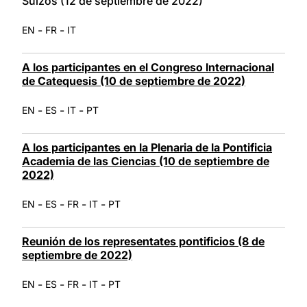
Suizos (12 de septiembre de 2022)
-
-
EN
FR
IT
A los participantes en el Congreso Internacional
de Catequesis (10 de septiembre de 2022)
-
-
-
EN
ES
IT
PT
A los participantes en la Plenaria de la Pontificia
Academia de las Ciencias (10 de septiembre de
2022)
-
-
-
-
EN
ES
FR
IT
PT
Reunión de los representates pontificios (8 de
septiembre de 2022)
-
-
-
-
EN
ES
FR
IT
PT