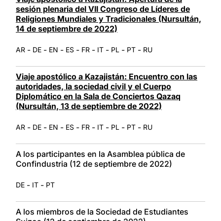
sesión plenaria del VII Congreso de Líderes de
Religiones Mundiales y Tradicionales (Nursultán,
14 de septiembre de 2022)
-
-
-
-
-
-
-
-
AR
DE
EN
ES
FR
IT
PL
PT
RU
Viaje apostólico a Kazajistán: Encuentro con las
autoridades, la sociedad civil y el Cuerpo
Diplomático en la Sala de Conciertos Qazaq
(Nursultán, 13 de septiembre de 2022)
-
-
-
-
-
-
-
-
AR
DE
EN
ES
FR
IT
PL
PT
RU
A los participantes en la Asamblea pública de
Confindustria (12 de septiembre de 2022)
-
-
DE
IT
PT
A los miembros de la Sociedad de Estudiantes