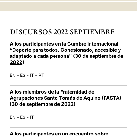
LATINE
DISCURSOS 2022 SEPTIEMBRE
A los participantes en la Cumbre internacional
“Deporte para todos. Cohesionado, accesible y
adaptado a cada persona" (30 de septiembre de
2022)
-
-
-
EN
ES
IT
PT
A los miembros de la Fraternidad de
Agrupaciones Santo Tomás de Aquino (FASTA)
(30 de septiembre de 2022)
-
-
EN
ES
IT
A los participantes en un encuentro sobre