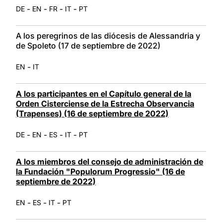
-
-
-
-
DE
EN
FR
IT
PT
A los peregrinos de las diócesis de Alessandria y
de Spoleto (17 de septiembre de 2022)
-
EN
IT
A los participantes en el Capítulo general de la
Orden Cisterciense de la Estrecha Observancia
(Trapenses) (16 de septiembre de 2022)
-
-
-
-
DE
EN
ES
IT
PT
A los miembros del consejo de administración de
la Fundación "Populorum Progressio" (16 de
septiembre de 2022)
-
-
-
EN
ES
IT
PT