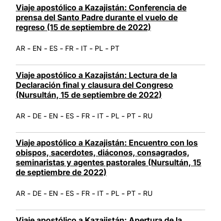
Viaje apostólico a Kazajistán: Conferencia de
prensa del Santo Padre durante el vuelo de
regreso (15 de septiembre de 2022)
-
-
-
-
-
-
AR
EN
ES
FR
IT
PL
PT
Viaje apostólico a Kazajistán: Lectura de la
Declaración final y clausura del Congreso
(Nursultán, 15 de septiembre de 2022)
-
-
-
-
-
-
-
-
AR
DE
EN
ES
FR
IT
PL
PT
RU
Viaje apostólico a Kazajistán: Encuentro con los
obispos, sacerdotes, diáconos, consagrados,
seminaristas y agentes pastorales (Nursultán, 15
de septiembre de 2022)
-
-
-
-
-
-
-
-
AR
DE
EN
ES
FR
IT
PL
PT
RU
Viaje apostólico a Kazajistán: Apertura de la