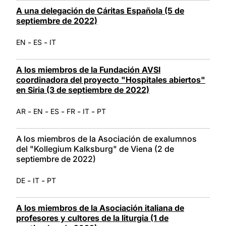
A una delegación de Cáritas Española (5 de
septiembre de 2022)
-
-
EN
ES
IT
A los miembros de la Fundación AVSI
coordinadora del proyecto "Hospitales abiertos"
en Siria (3 de septiembre de 2022)
-
-
-
-
-
AR
EN
ES
FR
IT
PT
A los miembros de la Asociación de exalumnos
del "Kollegium Kalksburg" de Viena (2 de
septiembre de 2022)
-
-
DE
IT
PT
A los miembros de la Asociación italiana de
profesores y cultores de la liturgia (1 de