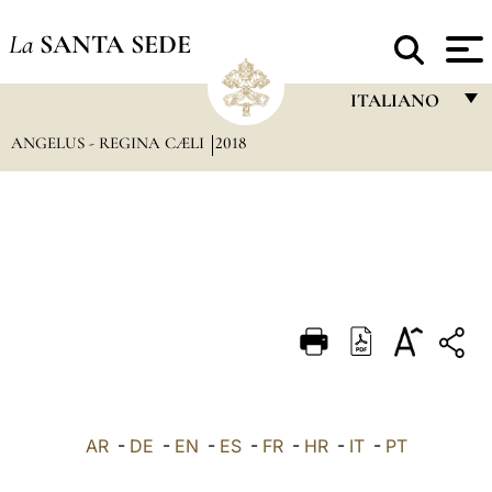
La
SANTA SEDE
ITALIANO
ANGELUS - REGINA CÆLI
2018
FRANÇAIS
ENGLISH
ITALIANO
PORTUGUÊS
ESPAÑOL
DEUTSCH
POLSKI
العربيّة
AR
-
DE
-
EN
-
ES
-
FR
-
HR
-
IT
-
PT
中文