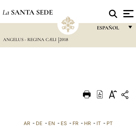
La
SANTA SEDE
ESPAÑOL
ANGELUS - REGINA CÆLI
2018
FRANÇAIS
ENGLISH
ITALIANO
PORTUGUÊS
ESPAÑOL
DEUTSCH
POLSKI
العربيّة
AR
-
DE
-
EN
-
ES
-
FR
-
HR
-
IT
-
PT
中文