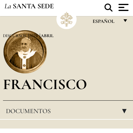
La
SANTA SEDE
ESPAÑOL
FRANÇAIS
DISCURSOS
2024
ABRIL
ENGLISH
ITALIANO
PORTUGUÊS
FRANCISCO
ESPAÑOL
DEUTSCH
POLSKI
DOCUMENTOS
▸
العربيّة
中文