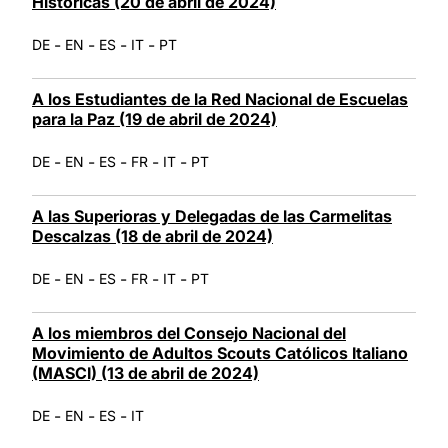
Históricas (20 de abril de 2024)
-
-
-
-
DE
EN
ES
IT
PT
A los Estudiantes de la Red Nacional de Escuelas
para la Paz (19 de abril de 2024)
-
-
-
-
-
DE
EN
ES
FR
IT
PT
A las Superioras y Delegadas de las Carmelitas
Descalzas (18 de abril de 2024)
-
-
-
-
-
DE
EN
ES
FR
IT
PT
A los miembros del Consejo Nacional del
Movimiento de Adultos Scouts Católicos Italiano
(MASCI) (13 de abril de 2024)
-
-
-
DE
EN
ES
IT