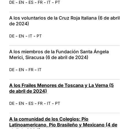
-
-
-
-
-
DE
EN
ES
FR
IT
PT
A los voluntarios de la Cruz Roja Italiana (6 de abril
de 2024)
-
-
-
DE
EN
IT
PT
A los miembros de la Fundación Santa Ángela
Merici, Siracusa (6 de abril de 2024)
-
-
-
DE
EN
FR
IT
A los Frailes Menores de Toscana y La Verna (5
de abril de 2024)
-
-
-
-
-
DE
EN
ES
FR
IT
PT
A la comunidad de los Colegios: Pío
Latinoamericano, Pío Brasileño y Mexicano (4 de