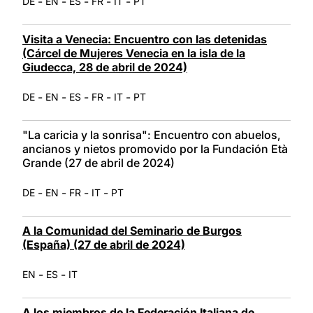
-
-
-
-
-
DE
EN
ES
FR
IT
PT
Visita a Venecia: Encuentro con las detenidas
(Cárcel de Mujeres Venecia en la isla de la
Giudecca, 28 de abril de 2024)
-
-
-
-
-
DE
EN
ES
FR
IT
PT
"La caricia y la sonrisa": Encuentro con abuelos,
ancianos y nietos promovido por la Fundación Età
Grande (27 de abril de 2024)
-
-
-
-
DE
EN
FR
IT
PT
A la Comunidad del Seminario de Burgos
(España) (27 de abril de 2024)
-
-
EN
ES
IT
A los miembros de la Federación Italiana de