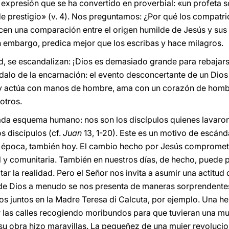
expresión que se ha convertido en proverbial: «un profeta so
de prestigio» (v. 4). Nos preguntamos: ¿Por qué los compatri
acen una comparación entre el origen humilde de Jesús y sus
in embargo, predica mejor que los escribas y hace milagros.
ad, se escandalizan: ¡Dios es demasiado grande para rebajars
dalo de la encarnación: el evento desconcertante de un Dio
y actúa con manos de hombre, ama con un corazón de hombr
otros.
cada esquema humano: nos son los discípulos quienes lavaron 
os discípulos (cf.
Juan
13, 1-20). Este es un motivo de escánd
a época, también hoy. El cambio hecho por Jesús compromete
l y comunitaria. También en nuestros días, de hecho, puede 
ar la realidad. Pero el Señor nos invita a asumir una actitu
a de Dios a menudo se nos presenta de maneras sorprendent
os juntos en la Madre Teresa di Calcuta, por ejemplo. Una
or las calles recogiendo moribundos para que tuvieran una m
su obra hizo maravillas. La pequeñez de una mujer revolucion