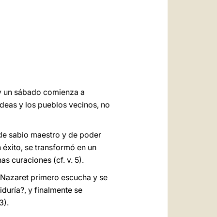
العربيّة
中文
LATINE
 y un sábado comienza a
deas y los pueblos vecinos, no
a de sabio maestro y de poder
 éxito, se transformó en un
s curaciones (cf. v. 5).
e Nazaret primero escucha y se
duría?, y finalmente se
3).