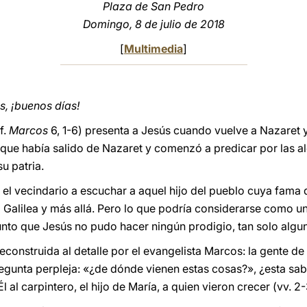
Plaza de San Pedro
Domingo, 8 de julio de 2018
[
Multimedia
]
, ¡buenos días!
f.
Marcos
6, 1-6) presenta a Jesús cuando vuelve a Nazaret
que había salido de Nazaret y comenzó a predicar por las al
u patria.
do el vecindario a escuchar a aquel hijo del pueblo cuya fam
 Galilea y más allá. Pero lo que podría considerarse como un
nto que Jesús no pudo hacer ningún prodigio, tan solo alguna
econstruida al detalle por el evangelista Marcos: la gente d
unta perpleja: «¿de dónde vienen estas cosas?», ¿esta sabi
al carpintero, el hijo de María, a quien vieron crecer (vv. 2-