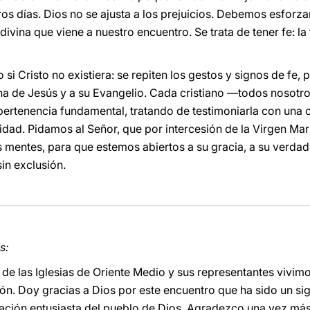
ros días. Dios no se ajusta a los prejuicios. Debemos esforza
divina que viene a nuestro encuentro. Se trata de tener fe: la 
i Cristo no existiera: se repiten los gestos y signos de fe,
na de Jesús y a su Evangelio. Cada cristiano —todos nosotr
pertenencia fundamental, tratando de testimoniarla con una 
idad. Pidamos al Señor, que por intercesión de la Virgen Mar
s mentes, para que estemos abiertos a su gracia, a su verda
sin exclusión.
s:
s de las Iglesias de Oriente Medio y sus representantes vivim
gión. Doy gracias a Dios por este encuentro que ha sido un s
cipación entusiasta del pueblo de Dios. Agradezco una vez má