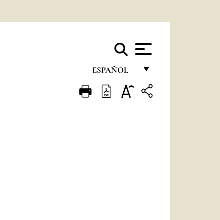
ESPAÑOL
FRANÇAIS
ENGLISH
ITALIANO
PORTUGUÊS
ESPAÑOL
DEUTSCH
POLSKI