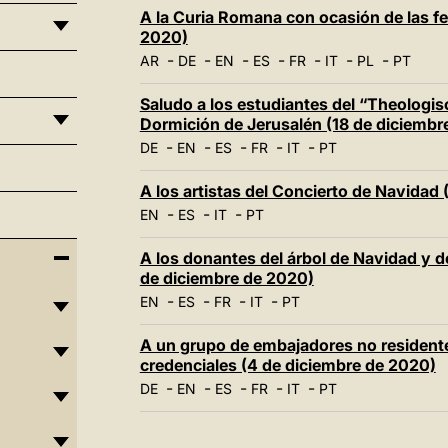
A la Curia Romana con ocasión de las fe
2020)
-
-
-
-
-
-
-
AR
DE
EN
ES
FR
IT
PL
PT
Saludo a los estudiantes del “Theologis
Dormición de Jerusalén (18 de diciembr
-
-
-
-
-
DE
EN
ES
FR
IT
PT
A los artistas del Concierto de Navidad
-
-
-
EN
ES
IT
PT
A los donantes del árbol de Navidad y de
de diciembre de 2020)
-
-
-
-
EN
ES
FR
IT
PT
A un grupo de embajadores no residente
credenciales (4 de diciembre de 2020)
-
-
-
-
-
DE
EN
ES
FR
IT
PT