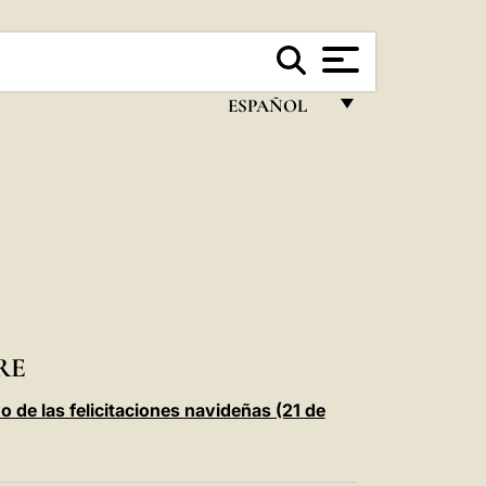
ESPAÑOL
FRANÇAIS
ENGLISH
ITALIANO
PORTUGUÊS
ESPAÑOL
DEUTSCH
RE
POLSKI
 de las felicitaciones navideñas (21 de
العربيّة