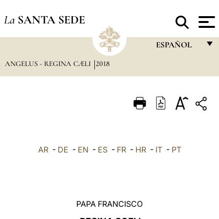
La
SANTA SEDE
ESPAÑOL
ANGELUS - REGINA CÆLI
2018
FRANÇAIS
ENGLISH
ITALIANO
PORTUGUÊS
ESPAÑOL
AR
-
DE
-
EN
-
ES
-
FR
-
HR
-
IT
-
PT
DEUTSCH
POLSKI
العربيّة
PAPA FRANCISCO
中文