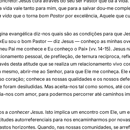
oncreto! Jesus cura através do seu ser Pastor que dá a vida
tua vida vale tanto para mim, que para a salvar dou-me com
a vida
que o torna
bom Pastor
por excelência, Aquele que c
na evangélica diz-nos quais são as condições para que Jes
: «Eu sou o bom Pastor — diz Jesus — conheço as minhas ov
u Pai me conhece e Eu conheço o Pai» (vv. 14-15). Jesus 
acionamento pessoal, de prefileção, de ternura recíproca, re
través desta atitude que se realiza um relacionamento vivo c
 mesmo, abrir-me ao Senhor, para que Ele me conheça. Ele e
 coração; conhece as nossas qualidades e os nossos defeit
e foram desiludidas. Mas aceita-nos tal como somos, até c
guia-nos com amor, para podermos percorrer até caminhos im
os a
conhecer Jesus
. Isto implica um encontro com Ele, um 
titudes autorreferenciais para nos encaminharmos por novas
vastos horizontes. Quando, nas nossas comunidades, se arref