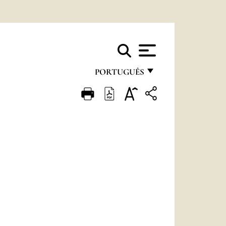
PORTUGUÊS
FRANÇAIS
ENGLISH
ITALIANO
PORTUGUÊS
ESPAÑOL
DEUTSCH
POLSKI