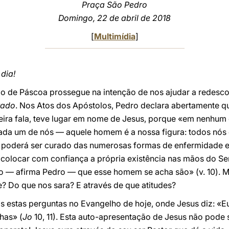
Praça São Pedro
Domingo, 22 de abril de 2018
[
Multimídia
]
dia!
go de Páscoa prossegue na intenção de nos ajudar a redesco
tado
. Nos Atos dos Apóstolos, Pedro declara abertamente qu
teira fala, teve lugar em nome de Jesus, porque «em nenhum o
da um de nós — aquele homem é a nossa figura: todos nós e
poderá ser curado das numerosas formas de enfermidade esp
r colocar com confiança a própria existência nas mãos do S
 — afirma Pedro — que esse homem se acha são» (v. 10). M
e? Do que nos sara? E através de que atitudes?
s estas perguntas no Evangelho de hoje, onde Jesus diz: «
has» (
Jo
10, 11). Esta auto-apresentação de Jesus não pode