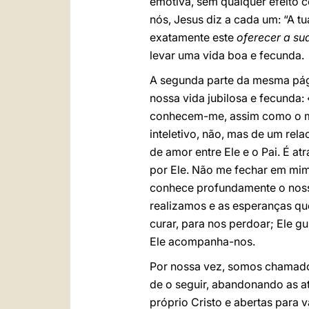
emotiva, sem qualquer efeito c
nós, Jesus diz a cada um: “A 
exatamente este
oferecer a su
levar uma vida boa e fecunda.
A segunda parte da mesma pági
nossa vida jubilosa e fecunda
conhecem-me, assim como o me
inteletivo, não, mas de um rel
de amor entre Ele e o Pai. É a
por Ele. Não me fechar em mim
conhece profundamente o nosso
realizamos e as esperanças qu
curar, para nos perdoar; Ele 
Ele acompanha-nos.
Por nossa vez, somos chamad
de o seguir, abandonando as a
próprio Cristo e abertas para 