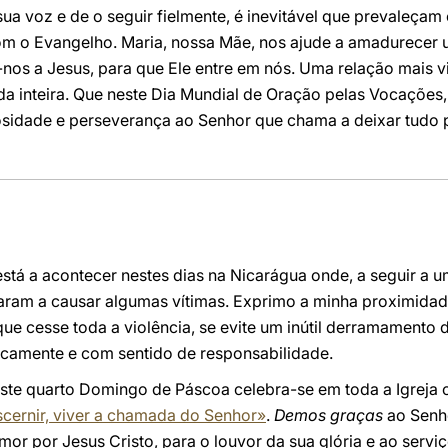
sua voz e de o seguir fielmente, é inevitável que prevaleça
om o Evangelho. Maria, nossa Mãe, nos ajude a amadurecer
os a Jesus, para que Ele entre em nós. Uma relação mais vi
a inteira. Que neste Dia Mundial de Oração pelas Vocações,
idade e perseverança ao Senhor que chama a deixar tudo p
á a acontecer nestes dias na Nicarágua onde, a seguir a um
garam a causar algumas vítimas. Exprimo a minha proximidad
ue cesse toda a violência, se evite um inútil derramamento 
ficamente e com sentido de responsabilidade.
te quarto Domingo de Páscoa celebra-se em toda a Igreja 
iscernir, viver a chamada do Senhor»
.
Demos graças
ao Senh
 amor por Jesus Cristo, para o louvor da sua glória e ao serv