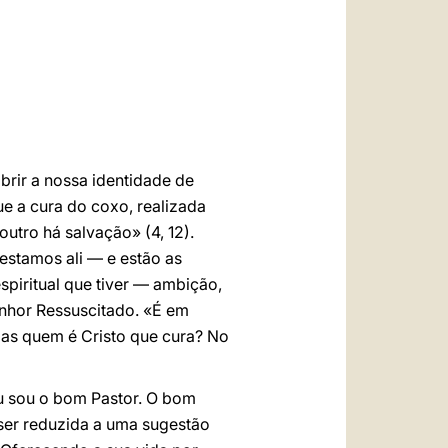
العربيّة
中文
LATINE
brir a nossa identidade de
e a cura do coxo, realizada
utro há salvação» (4, 12).
stamos ali — e estão as
iritual que tiver — ambição,
enhor Ressuscitado. «É em
as quem é Cristo que cura? No
Eu sou o bom Pastor. O bom
 ser reduzida a uma sugestão