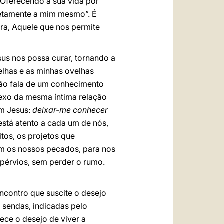
. Oferecendo a sua vida por
pletamente a mim mesmo”. É
ura, Aquele que nos permite
us nos possa curar, tornando a
elhas e as minhas ovelhas
não fala de um conhecimento
flexo da mesma íntima relação
om Jesus:
deixar-me conhecer
stá atento a cada um de nós,
os, os projetos que
om os nossos pecados, para nos
pérvios, sem perder o rumo.
encontro que suscite o desejo
 sendas, indicadas pelo
ece o desejo de viver a