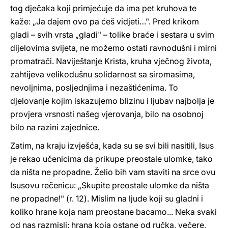
tog dječaka koji primjećuje da ima pet kruhova te
kaže: „Ja dajem ovo pa ćeš vidjeti…". Pred krikom
gladi – svih vrsta „gladi" – tolike braće i sestara u svim
dijelovima svijeta, ne možemo ostati ravnodušni i mirni
promatrači. Naviještanje Krista, kruha vječnog života,
zahtijeva velikodušnu solidarnost sa siromasima,
nevoljnima, posljednjima i nezaštićenima. To
djelovanje kojim iskazujemo blizinu i ljubav najbolja je
provjera vrsnosti našeg vjerovanja, bilo na osobnoj
bilo na razini zajednice.
Zatim, na kraju izvješća, kada su se svi bili nasitili, Isus
je rekao učenicima da prikupe preostale ulomke, tako
da ništa ne propadne. Želio bih vam staviti na srce ovu
Isusovu rečenicu: „Skupite preostale ulomke da ništa
ne propadne!" (r. 12). Mislim na ljude koji su gladni i
koliko hrane koja nam preostane bacamo... Neka svaki
od nas razmisli: hrana koja ostane od ručka, večere,