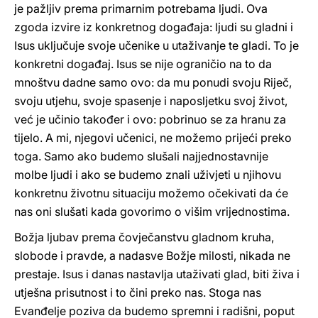
je pažljiv prema primarnim potrebama ljudi. Ova
zgoda izvire iz konkretnog događaja: ljudi su gladni i
Isus uključuje svoje učenike u utaživanje te gladi. To je
konkretni događaj. Isus se nije ograničio na to da
mnoštvu dadne samo ovo: da mu ponudi svoju Riječ,
svoju utjehu, svoje spasenje i naposljetku svoj život,
već je učinio također i ovo: pobrinuo se za hranu za
tijelo. A mi, njegovi učenici, ne možemo prijeći preko
toga. Samo ako budemo slušali najjednostavnije
molbe ljudi i ako se budemo znali uživjeti u njihovu
konkretnu životnu situaciju možemo očekivati da će
nas oni slušati kada govorimo o višim vrijednostima.
Božja ljubav prema čovječanstvu gladnom kruha,
slobode i pravde, a nadasve Božje milosti, nikada ne
prestaje. Isus i danas nastavlja utaživati glad, biti živa i
utješna prisutnost i to čini preko nas. Stoga nas
Evanđelje poziva da budemo spremni i radišni, poput