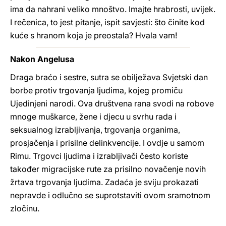
ima da nahrani veliko mnoštvo. Imajte hrabrosti, uvijek.
I rečenica, to jest pitanje, ispit savjesti: što činite kod
kuće s hranom koja je preostala? Hvala vam!
Nakon Angelusa
Draga braćo i sestre, sutra se obilježava Svjetski dan
borbe protiv trgovanja ljudima, kojeg promiču
Ujedinjeni narodi. Ova društvena rana svodi na robove
mnoge muškarce, žene i djecu u svrhu rada i
seksualnog izrabljivanja, trgovanja organima,
prosjačenja i prisilne delinkvencije. I ovdje u samom
Rimu. Trgovci ljudima i izrabljivači često koriste
također migracijske rute za prisilno novačenje novih
žrtava trgovanja ljudima. Zadaća je sviju prokazati
nepravde i odlučno se suprotstaviti ovom sramotnom
zločinu.