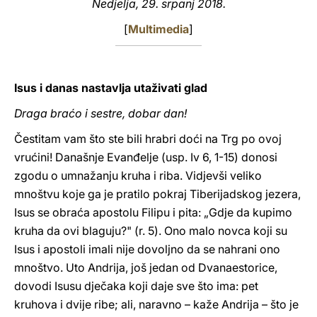
Nedjelja, 29. srpanj 2018.
LATINE
[
Multimedia
]
Isus i danas nastavlja utaživati glad
Draga braćo i sestre, dobar dan!
Čestitam vam što ste bili hrabri doći na Trg po ovoj
vrućini! Današnje Evanđelje (usp. Iv 6, 1-15) donosi
zgodu o umnažanju kruha i riba. Vidjevši veliko
mnoštvu koje ga je pratilo pokraj Tiberijadskog jezera,
Isus se obraća apostolu Filipu i pita: „Gdje da kupimo
kruha da ovi blaguju?" (r. 5). Ono malo novca koji su
Isus i apostoli imali nije dovoljno da se nahrani ono
mnoštvo. Uto Andrija, još jedan od Dvanaestorice,
dovodi Isusu dječaka koji daje sve što ima: pet
kruhova i dvije ribe; ali, naravno – kaže Andrija – što je