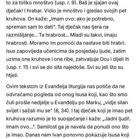
to za toliko mnoštvo (usp. r. 9). Baš je sjajan ovaj
dječak! I hrabar. Vidio je mnoštvo i gledao svojih pet
kruhova. On kaže: „Imam ovo: ako je potrebno,
spreman sam to dati". Taj dječak nas tjera na
razmišljanje... Ta hrabrost... Mladi su takvi, imaju
hrabrosti. Moramo im pomoći da nastave biti hrabri.
Isus zapovijeda učenicima da posjedaju ljude, zatim
uzima one kruhove i one ribe, zahvaljuje Ocu i dijeli ih
(usp. r. 11) i svi se do sita najedoše. Svi su jeli što su
htjeli.
Ovim tekstom iz Evanđelja liturgija nas potiče da ne
odvraćamo pogleda od onog Isusa koji, kao što smo
čuli prošle nedjelje u Evanđelju po Marku, „vidje silan
svijet i sažali mu se" (6, 34). I taj dječak koji je imao pet
kruhova razumio je to suosjećanje i kaže: „Jadni ljudi!.
Imam ovo...". Samilost ga je navela da ponudi ono što
je imao. Danas nam Ivan ponovno pokazuje Isusa koji