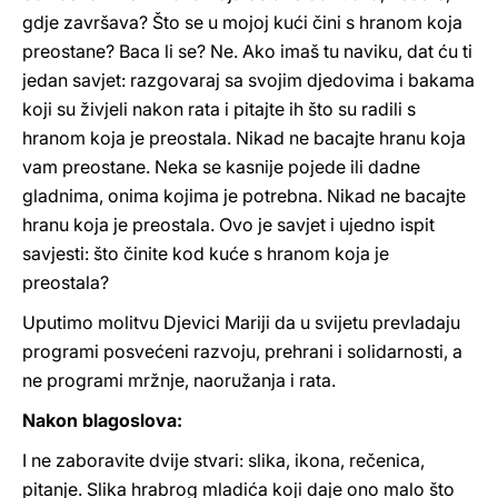
gdje završava? Što se u mojoj kući čini s hranom koja
preostane? Baca li se? Ne. Ako imaš tu naviku, dat ću ti
jedan savjet: razgovaraj sa svojim djedovima i bakama
koji su živjeli nakon rata i pitajte ih što su radili s
hranom koja je preostala. Nikad ne bacajte hranu koja
vam preostane. Neka se kasnije pojede ili dadne
gladnima, onima kojima je potrebna. Nikad ne bacajte
hranu koja je preostala. Ovo je savjet i ujedno ispit
savjesti: što činite kod kuće s hranom koja je
preostala?
Uputimo molitvu Djevici Mariji da u svijetu prevladaju
programi posvećeni razvoju, prehrani i solidarnosti, a
ne programi mržnje, naoružanja i rata.
Nakon blagoslova:
I ne zaboravite dvije stvari: slika, ikona, rečenica,
pitanje. Slika hrabrog mladića koji daje ono malo što