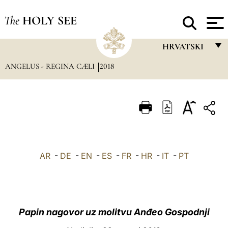
The
HOLY SEE
HRVATSKI
ANGELUS - REGINA CÆLI
2018
FRANÇAIS
ENGLISH
ITALIANO
PORTUGUÊS
ESPAÑOL
AR
-
DE
-
EN
-
ES
-
FR
-
HR
-
IT
-
PT
DEUTSCH
POLSKI
العربيّة
Papin nagovor uz molitvu Anđeo Gospodnji
中文