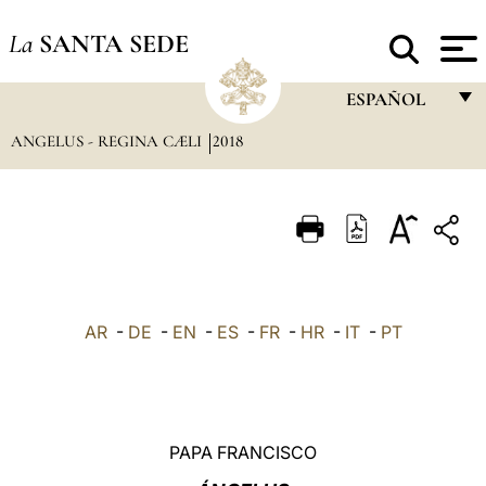
La
SANTA SEDE
ESPAÑOL
ANGELUS - REGINA CÆLI
2018
FRANÇAIS
ENGLISH
ITALIANO
PORTUGUÊS
ESPAÑOL
AR
-
DE
-
EN
-
ES
-
FR
-
HR
-
IT
-
PT
DEUTSCH
POLSKI
العربيّة
PAPA FRANCISCO
中文