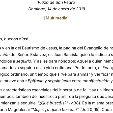
Plaza de San Pedro
Domingo, 14 de enero de 2018
[
Multimedia
]
, buenos días!
a y en la del Bautismo de Jesús, la página del Evangelio de h
ación
del Señor. Esta vez, es Juan Bautista quien lo indica a 
ándolos a
seguirlo.
Y así es para nosotros: Aquel a quien hem
amados a seguirlo en la vida cotidiana. Por lo tanto, el Eva
rgico ordinario, un tiempo que sirve para animar y verificar 
 se mueve entre
Epifanía
y
seguimiento
entre
manifestación
s características esenciales del itinerario de fe. Hay un itinera
tiempos, también del nuestro, a partir de la pregunta que Jesú
omienzan a seguirle:
“¿Qué buscáis?”
(v.38). Es la misma pr
María Magdalena:
“Mujer, ¿a quién buscas?” (Jn
20, 15). Cada