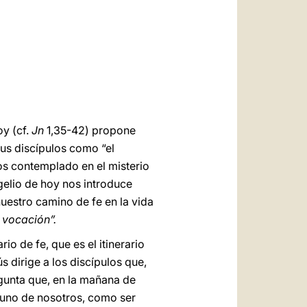
العربيّة
中文
LATINE
oy (cf.
Jn
1,35-42) propone
sus discípulos como “el
os contemplado en el misterio
ngelio de hoy nos introduce
nuestro camino de fe en la vida
y
vocación”.
rio de fe, que es el itinerario
s dirige a los discípulos que,
egunta que, en la mañana de
 uno de nosotros, como ser