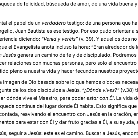
queda de felicidad, búsqueda de amor, de una vida buena y
tal el papel de un
verdadero
testigo: de una persona que ha
gelio, Juan Bautista es ese testigo. Por eso pudo orientar a 
eriencia diciendo:
“Venid y veréis”
(v. 39). Y aquellos dos no
que el Evangelista anota incluso la hora: “Eran alrededor de l
n Jesús
genera un camino de fe y de discipulado. Podremos 
cer relaciones con muchas personas, pero solo el encuentro
ido pleno a nuestra vida y hacer fecundos nuestros proyectos
na imagen de Dio basada sobre lo que hemos oído: es necesar
gunta de los dos discípulos a Jesús,
“¿Dónde vives?”
(v.38) t
ber dónde vive el Maestro, para poder
estar con Él
. La vida 
squeda continua del lugar donde Él habita. Esto significa qu
scontada, reavivando el encuentro con Jesús en la oración, e
ntos para estar con Él y dar fruto gracias a Él, a su ayuda, a
ús, seguir a Jesús: este es el camino. Buscar a Jesús, encont