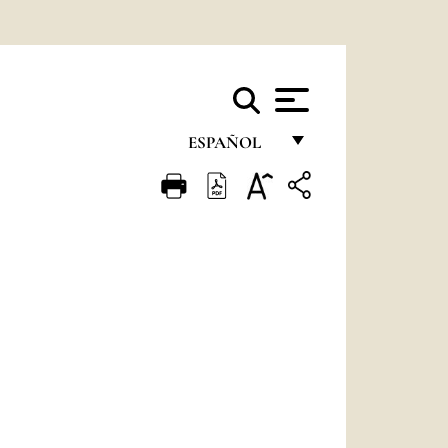
ESPAÑOL
FRANÇAIS
ENGLISH
ITALIANO
PORTUGUÊS
ESPAÑOL
DEUTSCH
POLSKI