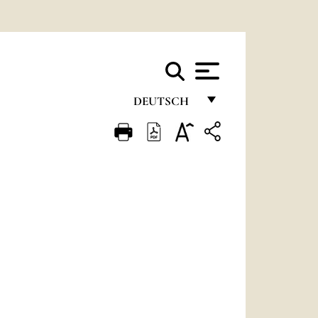
DEUTSCH
FRANÇAIS
ENGLISH
ITALIANO
PORTUGUÊS
ESPAÑOL
DEUTSCH
POLSKI