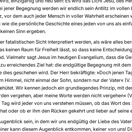
rd, einzigartig und neu sein: Es wird das Licht Jesu, des Herr
i jener Begegnung werden wir endlich sein Antlitz im vollen L
tz, vor dem auch jeder Mensch in voller Wahrheit erscheinen 
wie die persönliche Geschichte eines jeden von uns als ein
 keinen Sinn ergeben.
er fatalistischen Sicht interpretiert werden, als wäre alles ber
as keinen Raum für Freiheit lässt, so dass keine Entscheidu
ind. Vielmehr sagt Jesus im heutigen Evangelium, dass die G
zu erreichendes Ziel hat: die endgültige Begegnung mit dem
ie dies geschehen wird. Der Herr bekräftigte: »Doch jenen Ta
im Himmel, nicht einmal der Sohn, sondern nur der Vater« (V.
ehütet. Wir kennen jedoch ein grundlegendes Prinzip, mit d
en vergehen, aber meine Worte werden nicht vergehen« (V. 31
 Tag wird jeder von uns verstehen müssen, ob das Wort des 
 hat oder ob er ihm den Rücken gekehrt und lieber auf seine 
Augenblick sein, in dem wir uns endgültig der Liebe des Vate
einer kann diesem Augenblick entkommen, keiner von uns! Die