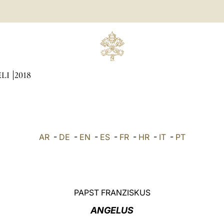
ÆLI
2018
AR
-
DE
-
EN
-
ES
-
FR
-
HR
-
IT
-
PT
PAPST FRANZISKUS
ANGELUS