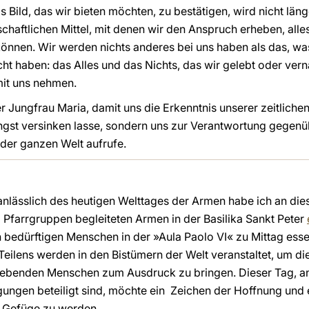
as Bild, das wir bieten möchten, zu bestätigen, wird nicht län
chaftlichen Mittel, mit denen wir den Anspruch erheben, all
önnen. Wir werden nichts anderes bei uns haben als das, wa
cht haben: das Alles und das Nichts, das wir gelebt oder ver
it uns nehmen.
r Jungfrau Maria, damit uns die Erkenntnis unserer zeitliche
Angst versinken lasse, sondern uns zur Verantwortung gegenü
er ganzen Welt aufrufe.
anlässlich des heutigen Welttages der Armen habe ich an di
Pfarrgruppen begleiteten Armen in der Basilika Sankt Peter
bedürftigen Menschen in der »Aula Paolo VI« zu Mittag essen.
lens werden in den Bistümern der Welt veranstaltet, um die
 lebenden Menschen zum Ausdruck zu bringen. Dieser Tag,
ungen beteiligt sind, möchte ein Zeichen der Hoffnung und
n Gefüge zu werden.