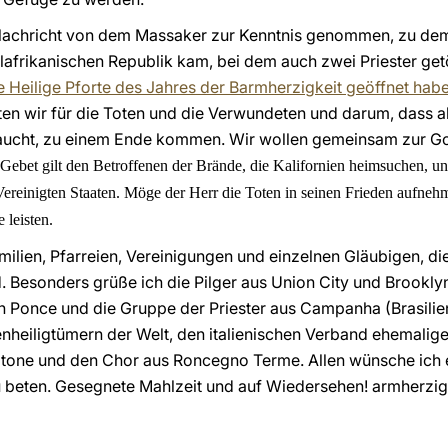
e Nachricht von dem Massaker zur Kenntnis genommen, zu dem
alafrikanischen Republik kam, bei dem auch zwei Priester ge
te Heilige Pforte des Jahres der Barmherzigkeit geöffnet hab
en wir für die Toten und die Verwundeten und darum, dass al
raucht, zu einem Ende kommen. Wir wollen gemeinsam zur Go
 Gebet gilt den Betroffenen der Brände, die Kalifornien heimsuchen, un
Vereinigten Staaten. Möge der Herr die Toten in seinen Frieden aufneh
 leisten.
ilien, Pfarreien, Vereinigungen und einzelnen Gläubigen, die 
 Besonders grüße ich die Pilger aus Union City und Brooklyn
Ponce und die Gruppe der Priester aus Campanha (Brasilien
enheiligtümern der Welt, den italienischen Verband ehemalige
otone und den Chor aus Roncegno Terme. Allen wünsche ich
 zu beten. Gesegnete Mahlzeit und auf Wiedersehen! armherzig