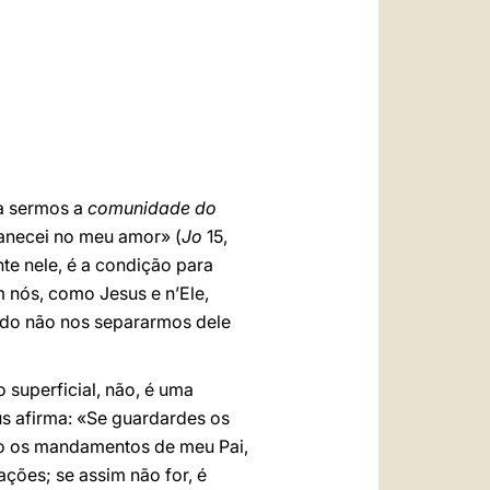
العربيّة
中文
LATINE
a sermos a
comunidade do
manecei no meu amor» (
Jo
15,
te nele, é a condição para
 nós, como Jesus e n’Ele,
ndo não nos separarmos dele
 superficial, não, é uma
us afirma: «Se guardardes os
 os mandamentos de meu Pai,
ações; se assim não for, é