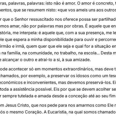
vras, palavras, palavras: isto não é amor. O amor é concreto
ntos, que se resumem nisto: «que vos ameis uns aos outros
 que o Senhor ressuscitado nos oferece possa ser partilhad
emos amar, não por palavras mas por obras. É aquele que e
stória, me interpela: é aquele que, com a sua presença, me le
le que espera a minha disponibilidade para ouvir e percorr
irmão e irmã, quem quer que ele seja e qual for a situação
a família, na comunidade, no trabalho, na escola... Desta 
alcançar o outro e atraí-lo a si, à sua amizade.
pode acontecer só em momentos extraordinários, mas deve t
 chamados, por exemplo, a preservar os idosos como um tes
onómicos e inconvenientes, mas devemos preservá-los. Ei
 toda a assistência possível. Eis por que se devem acolher s
er sempre tutelada e amada desde a conceção até ao seu fim n
m Jesus Cristo, que nos pede para nos amarmos como Ele
 nós o mesmo Coração. A Eucaristia, na qual somos chamados