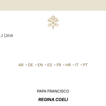
LI
2018
AR
-
DE
-
EN
-
ES
-
FR
-
HR
-
IT
-
PT
PAPA FRANCISCO
REGINA COELI