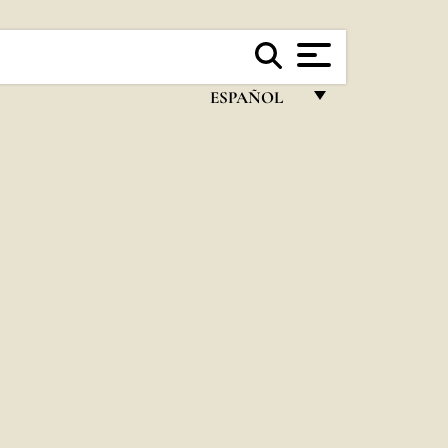
ESPAÑOL
FRANÇAIS
ENGLISH
ITALIANO
PORTUGUÊS
ESPAÑOL
DEUTSCH
POLSKI
العربيّة