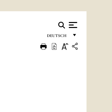
DEUTSCH
FRANÇAIS
ENGLISH
ITALIANO
PORTUGUÊS
ESPAÑOL
DEUTSCH
POLSKI