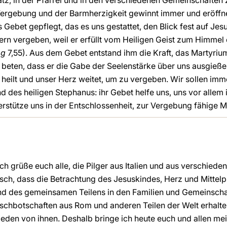
tz, in der Pfarrei und in den verschiedenen Gemeinschaften z
Vergebung und der Barmherzigkeit gewinnt immer und eröffne
ebet gepflegt, das es uns gestattet, den Blick fest auf Jesu
rn vergeben, weil er erfüllt vom Heiligen Geist zum Himmel
pg
7,55). Aus dem Gebet entstand ihm die Kraft, das Martyriu
t beten, dass er die Gabe der Seelenstärke über uns ausgieße
heilt und unser Herz weitet, um zu vergeben. Wir sollen imm
d des heiligen Stephanus: ihr Gebet helfe uns, uns vor allem
erstütze uns in der Entschlossenheit, zur Vergebung fähige 
h grüße euch alle, die Pilger aus Italien und aus verschiede
ch, dass die Betrachtung des Jesuskindes, Herz und Mittelp
und des gemeinsamen Teilens in den Familien und Gemeinsch
chbotschaften aus Rom und anderen Teilen der Welt erhalten.
 jeden von ihnen. Deshalb bringe ich heute euch und allen me