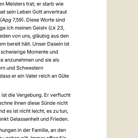
n Meisters trat; er starb wie
hat sein Leben Gott anvertraut
(
Apg
7,59). Diese Worte sind
ge ich meinen Geist« (
Lk
23,
jeden von uns, gläubig aus den
 bereit hält. Unser Dasein ist
ch schwierige Momente und
nte anzunehmen und sie als
ern und Schwestern
ass er ein Vater reich an Güte
st die Vergebung. Er verflucht
 rechne ihnen diese Sünde nicht
es ist nicht leicht, es zu tun,
enkt Gelassenheit und Frieden.
ungen in der Familie, an den