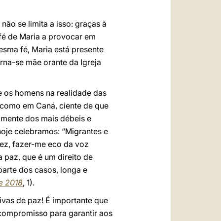
ão se limita a isso: graças à
a fé de Maria a provocar em
mesma fé, Maria está presente
orna-se mãe orante da Igreja
e os homens na realidade das
, como em Caná, ciente de que
lmente dos mais débeis e
hoje celebramos: “Migrantes e
vez, fazer-me eco da voz
 paz, que é um direito de
parte dos casos, longa e
e 2018
, 1).
vas de paz! É importante que
 o compromisso para garantir aos