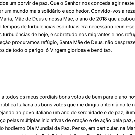
todos um porvir de paz. Que o Senhor nos conceda agir nest
ar um mundo mais solidário e acolhedor. Convido-vos a reza
Maria, Mãe de Deus e nossa Mãe, o ano de 2018 que acabou 
m tempos de turbulências espirituais era necessário reunir-
turbulências de hoje, e sobretudo nos migrantes e nos ref
teção procuramos refúgio, Santa Mãe de Deus: não desprezei
os de todo o perigo, ó Virgem gloriosa e bendita».
jo a todos os meus cordiais bons votos de bem para o ano no
pública Italiana os bons votos que me dirigiu ontem à noite
sejando ao povo italiano um ano de serenidade e de paz, ilu
o pelas múltiplas iniciativas de oração e de ação pela paz
 hodierno Dia Mundial da Paz. Penso, em particular, na Mar