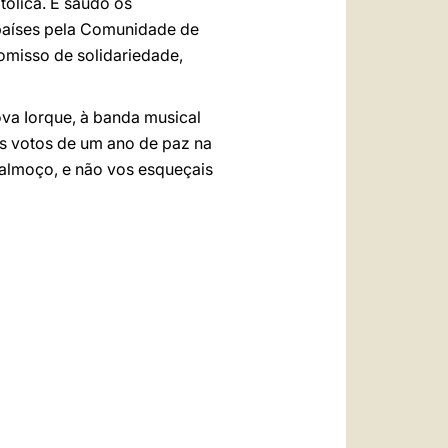
tólica. E saúdo os
 países pela Comunidade de
omisso de solidariedade,
ova Iorque, à banda musical
ns votos de um ano de paz na
almoço, e não vos esqueçais