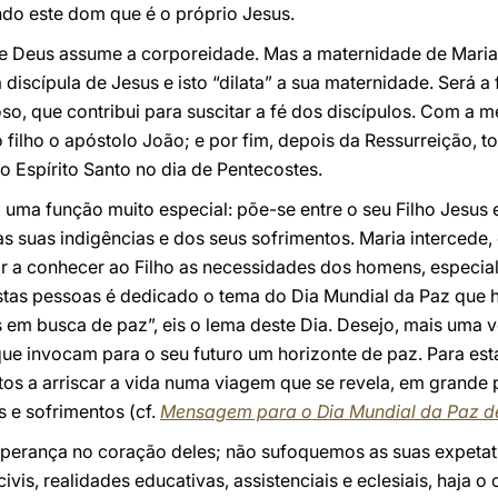
do este dom que é o próprio Jesus.
e Deus assume a corporeidade. Mas a maternidade de Maria n
 discípula de Jesus e isto “dilata” a sua maternidade. Será 
oso, que contribui para suscitar a fé dos discípulos. Com a 
filho o apóstolo João; e por fim, depois da Ressurreição, t
 Espírito Santo no dia de Pentecostes.
a função muito especial: põe-se entre o seu Filho Jesus 
as suas indigências e dos seus sofrimentos. Maria intercede
r a conhecer ao Filho as necessidades dos homens, especia
estas pessoas é dedicado o tema do Dia Mundial da Paz que 
 em busca de paz”, eis o lema deste Dia. Desejo, mais uma 
ue invocam para o seu futuro um horizonte de paz. Para esta
tos a arriscar a vida numa viagem que se revela, em grande 
s e sofrimentos (cf.
Mensagem para o Dia Mundial da Paz d
perança no coração deles; não sufoquemos as suas expetati
 civis, realidades educativas, assistenciais e eclesiais, haja