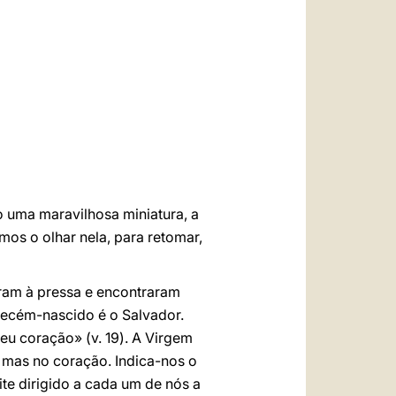
العربيّة
中文
LATINE
o uma maravilhosa miniatura, a
mos o olhar nela, para retomar,
oram à pressa e encontraram
 Recém-nascido é o Salvador.
u coração» (v. 19). A Virgem
 mas no coração. Indica-nos o
te dirigido a cada um de nós a