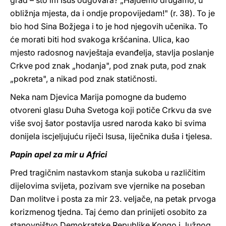
grad – što im Isus odgovara? „Hajdemo drugamo, u
obližnja mjesta, da i ondje propovijedam!" (r. 38). To je
bio hod Sina Božjega i to je hod njegovih učenika. To
će morati biti hod svakoga kršćanina. Ulica, kao
mjesto radosnog navještaja evanđelja, stavlja poslanje
Crkve pod znak „hodanja", pod znak puta, pod znak
„pokreta", a nikad pod znak statičnosti.
Neka nam Djevica Marija pomogne da budemo
otvoreni glasu Duha Svetoga koji potiče Crkvu da sve
više svoj šator postavlja usred naroda kako bi svima
donijela iscjeljujuću riječi Isusa, liječnika duša i tjelesa.
Papin apel za mir u Africi
Pred tragičnim nastavkom stanja sukoba u različitim
dijelovima svijeta, pozivam sve vjernike na poseban
Dan molitve i posta za mir 23. veljače, na petak prvoga
korizmenog tjedna. Taj ćemo dan prinijeti osobito za
stanovništvo Demokratske Republike Kongo i Južnog