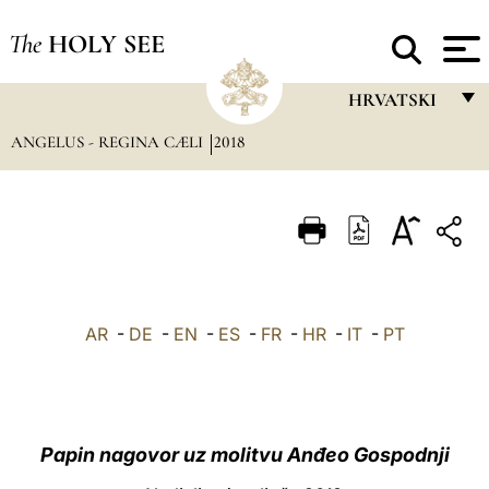
The
HOLY SEE
HRVATSKI
ANGELUS - REGINA CÆLI
2018
FRANÇAIS
ENGLISH
ITALIANO
PORTUGUÊS
ESPAÑOL
AR
-
DE
-
EN
-
ES
-
FR
-
HR
-
IT
-
PT
DEUTSCH
POLSKI
العربيّة
Papin nagovor uz molitvu Anđeo Gospodnji
中文