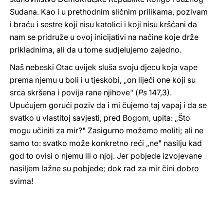
Sudana. Kao i u prethodnim sličnim prilikama, pozivam
i braću i sestre koji nisu katolici i koji nisu kršćani da
nam se pridruže u ovoj inicijativi na načine koje drže
prikladnima, ali da u tome sudjelujemo zajedno.
Naš nebeski Otac uvijek sluša svoju djecu koja vape
prema njemu u boli i u tjeskobi, „on liječi one koji su
srca skršena i povija rane njihove" (
Ps
147,3).
Upućujem gorući poziv da i mi čujemo taj vapaj i da se
svatko u vlastitoj savjesti, pred Bogom, upita: „Što
mogu učiniti za mir?" Zasigurno možemo moliti; ali ne
samo to: svatko može konkretno reći „ne" nasilju kad
god to ovisi o njemu ili o njoj. Jer pobjede izvojevane
nasiljem lažne su pobjede; dok rad za mir čini dobro
svima!