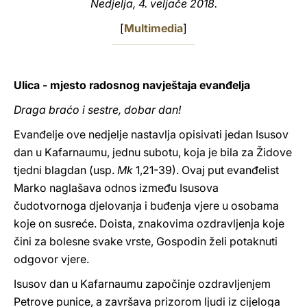
Nedjelja, 4. veljače 2018.
LATINE
[
Multimedia
]
Ulica - mjesto radosnog navještaja evanđelja
Draga braćo i sestre, dobar dan!
Evanđelje ove nedjelje nastavlja opisivati jedan Isusov
dan u Kafarnaumu, jednu subotu, koja je bila za Židove
tjedni blagdan (usp.
Mk
1,21-39). Ovaj put evanđelist
Marko naglašava odnos između Isusova
čudotvornoga djelovanja i buđenja vjere u osobama
koje on susreće. Doista, znakovima ozdravljenja koje
čini za bolesne svake vrste, Gospodin želi potaknuti
odgovor vjere.
Isusov dan u Kafarnaumu započinje ozdravljenjem
Petrove punice, a završava prizorom ljudi iz cijeloga