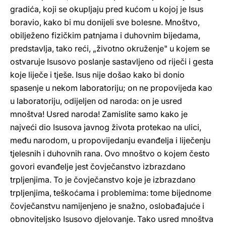
gradića, koji se okupljaju pred kućom u kojoj je Isus
boravio, kako bi mu donijeli sve bolesne. Mnoštvo,
obilježeno fizičkim patnjama i duhovnim bijedama,
predstavlja, tako reći, „životno okruženje" u kojem se
ostvaruje Isusovo poslanje sastavljeno od riječi i gesta
koje liječe i tješe. Isus nije došao kako bi donio
spasenje u nekom laboratoriju; on ne propovijeda kao
u laboratoriju, odijeljen od naroda: on je usred
mnoštva! Usred naroda! Zamislite samo kako je
najveći dio Isusova javnog života protekao na ulici,
među narodom, u propovijedanju evanđelja i liječenju
tjelesnih i duhovnih rana. Ovo mnoštvo o kojem često
govori evanđelje jest čovječanstvo izbrazdano
trpljenjima. To je čovječanstvo koje je izbrazdano
trpljenjima, teškoćama i problemima: tome bijednome
čovječanstvu namijenjeno je snažno, oslobađajuće i
obnoviteljsko Isusovo djelovanje. Tako usred mnoštva