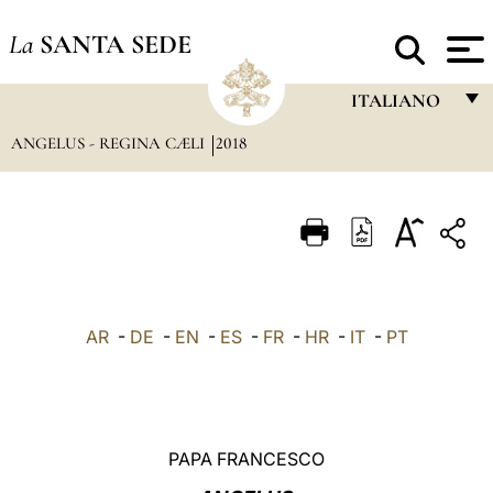
La
SANTA SEDE
ITALIANO
ANGELUS - REGINA CÆLI
2018
FRANÇAIS
ENGLISH
ITALIANO
PORTUGUÊS
ESPAÑOL
AR
-
DE
-
EN
-
ES
-
FR
-
HR
-
IT
-
PT
DEUTSCH
POLSKI
العربيّة
PAPA FRANCESCO
中文