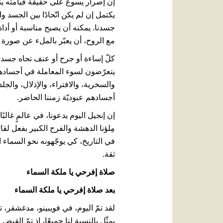
إن إصرار يسوع على حقيقة قيامته ين
يكتمل إن لم يكن اتّحادًا بين الجسد 
جسدنا. يمكنه أن يصبح مناسبة أو أداة 
مع الروح، أن يعبّر بالملء عن صورة ال
كلّ إساءة أو جرح أو عنف تجاه جسد ق
يتعرّضون لسوء المعاملة في أجسادهم
والسخرية، والافتراء، والإذلال، وال
أجسادهم عبوديّة زمننا الحاضر.
إن إنجيل اليوم يدعونا، في عالمٍ غالب
مِلؤنا الدهشة والفرح الكبير بفعل لق
في التاريخ، كي يوجّهونه نحو السماء ا
ثقة.
صلاة إفرحي يا ملكة السماء
بعد صلاة إفرحي يا ملكة السماء
لقد تمّ اليوم، في فويبينو، مدغشقر، 
يمثّل بالنسبة لنا جميعًا، إذ تمّ القبض 