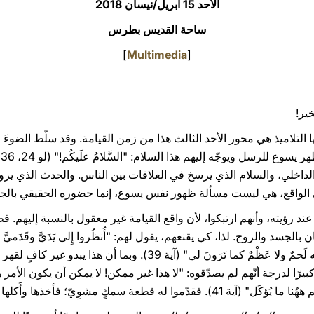
الأحد 15 أبريل/نيسان 2018
ساحة القديس بطرس
]
Multimedia
[
خير!
 التلاميذ هي محور الأحد الثالث هذا من زمن القيامة. وقد سلّط الضوءَ
ي
الداخلي، والسلام الذي يرسخ في العلاقات بين الناس. والحدث الذي يرويه
الواقع، هي ليست مسألة ظهور نفس يسوع، إنما حضوره الحقيقي بالجس
د رؤيته، وأنهم ارتبكوا، لأن واقع القيامة غير معقول بالنسبة إليهم. فظ
لجسد والروح. لذا، كي يقنعهم، يقول لهم: "أُنظُروا إِلى يَدَيَّ وقَدَميَّ –
إِلمِسوني وانظُروا، فإِنَّ الرُّوحَ ليسَ له لَحمٌ ولا عَظْمٌ كما تَرَونَ لي"
كبيرًا لدرجة أنّهم لم يصدّقوه: "لا هذا غير ممكن! لا يمكن أن يكون الأمر
مشوِيّ؛ فأخذها وأَكلها بمرأًى مِنهُم، كي يقنعهم.