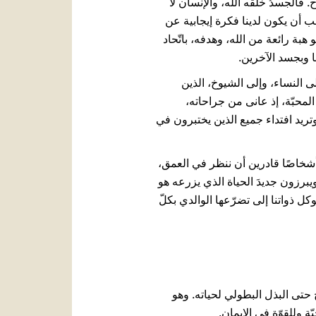
. فالجسدُ خلقه الله، والإنسان لا
ب أن يكون لدينا فكرة إيجابية عن
هبة رائعة من الله، وهدفه، باتّحاد
ا وبجسد الآخرين.
 النساء، وإلى الشيوخ، الذين
محبّة، إذ عانى من جراحاته،
تريد افتداء جميع الذين يختبرون في
ن أشخاصًا قادرين أن ننظر في العمق،
يبرزون جديدَ الحياة الذي يزرعه هو
كل ذواتنا إلى تضرّعها الوالدي بكلّ
 حتى البذل البطولي لحياته. وهو
ّة وللقوّة في الإيمان.