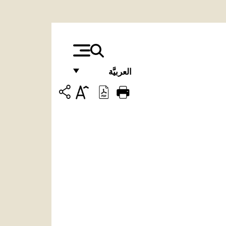
العربيَّة
FRANÇAIS
ENGLISH
ITALIANO
PORTUGUÊS
ESPAÑOL
DEUTSCH
POLSKI