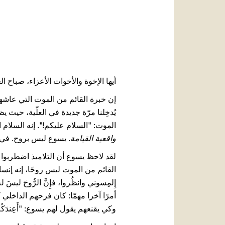
أيها الإخوة والأخوات الأعزاء، صباح ال
إن خبرة القائم من الموت التي عاشها
الموت: "السلام عليكم!". إنه السلام 
واقعية القيامة
. يسوع ليس بروح. في 
لقد لاحظ يسوع أن التلاميذ اضطربوا عن
القائم من الموت ليس روحًا، إنه إنسان با
أمرًا آخرا مهمّا: كان فرحهم الداخلي 
وكي يقنعهم يقول لهم يسوع: "أَعِندَكُم ههُنا ما يُؤكَل" (آية 41). فقدّموا له قطعة سمكٍ 