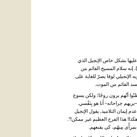
العربيّة
中文
LATINE
 عليها بشكل خاص الإنجيل الذي
ُدخِلنا مرّة جديدة في العلّية، حيث يظهر يسوع للرسل ويوجّه إليهم هذا السلام: "السَّلامُ علَيكُم!" (لو 24، 36). إنه سلام المسيح القائم من
 الإنجيلي لوقا يصرّ للغاية على
د القائم من الموت.
نّوا أنّهم يرون روحًا؛ ولكن يسوع
يريهم جراحاته- أَنا هو بِنَفْسي.
 (آية 39). وبما أن هذا يبدو غير كافٍ لقهر عدم إيمان التلاميذ، يقول الإنجيل
 هكذا! هذا الفرح العظيم غير ممكن!".