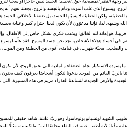
ير
وجهة النظر المسيحية حول الجسد
: الجسد ليس حاجزًا أو سجنًا للروح
والروح. ويسوع الذي غلب الموت وقام بالجسد والروح، يجعلنا نفهم أنه يج
للخطيئة، ولكن الخطيئة لا يسبّبها الجسد، بل ضعفنا الأخلاقي. الجسد هو 
له وشبهه. لذا، فإننا مدعوّون لأن يكون لدينا احترام كبير وعناية بجسدن
ريبنا، هو إهانة لله الخالق! ويذهب فكري بشكل خاص إلى الأطفال، وإلى
. في أجساد هؤلاء الأشخاص، نجد نحن جسد المسيح. فقد علّمنا يسوع ال
جلد، والصلب... محبّة ظهرت، في قيامته، أقوى من الخطيئة ومن الموت، و
ًا ما يسوده الاستكبار تجاه الضعفاء والمادية التي تخنق الروح، لأن نكو
ائنا بالربّ القائم من الموت. يدعونا لنكون أشخاصًا يعرفون كيف يجنون و
لجديدة والأرض الجديدة. لتساندنا العذراء مريم في هذه المسيرة، التي نو
تطويب الشهيد لوتشيانو بوتوفاسوا، وهو ربّ عائلة، شاهد حقيقي للمسيح
عليه وقُتِلَ لأنه أظهر رغبته في البقاء مخلصًا للربّ وللكنيسة، مثالًا للمحب