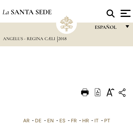
La
SANTA SEDE
ESPAÑOL
ANGELUS - REGINA CÆLI
2018
FRANÇAIS
ENGLISH
ITALIANO
PORTUGUÊS
ESPAÑOL
DEUTSCH
POLSKI
العربيّة
AR
-
DE
-
EN
-
ES
-
FR
-
HR
-
IT
-
PT
中文