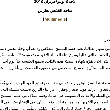
الأحد 3 يونيو/حزيران 2018
ساحة القدّيس بطرس
]
Multimedia
[
خير!
من بينهم إيطاليا، بعيد جسد المسيح المقدّس ودمه، أو، وفقًا لتعبير لات
لُ الكلمات التي قالها يسوع أثناء العشاء الأخير مع تلاميذه: "خُذوا، هذا هُوَ
يُراقُ مِن أَجلِ جَماعَةِ النَّاس" (مر 14، 22. 24). بقوّة شهادة المحبّة هذه بالذات، تجتمع الكن
بد المسيحيّون المسيح –منجذبين من حضوره الحقيقيّ- ويتأمّلون به عبر 
ة هذا السرّ الوقور والاحتفالي معًا، نحن نختبر العهد الجديد، الذي يُحقِّق
تعاون، برغم كوننا صغارا وفقراء، في بناء التاريخ بحسب مشيئة الله. لذ
ّ الحياة والأحداث الملموسة في حياتنا. وفيما نتغذّى من جسد المسيح ود
تقاسمه مع الآخرين. هذا هو المنطق الإفخارستّي. في الإفخارستيا، في الو
نه حضور يحرق فينا، كالنار، المواقف الأنانيّة، وينقّينا من الميول الانان