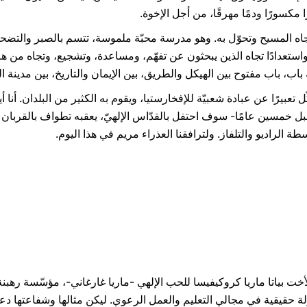
ًا مكسورًا ودمًا مهرقًا، من أجل الإخوة.
 تجاه المسيح وتحوّل به. وهو مدرسة محبّة ملموسة، تتسم بالصبر والتض
ين واستعدادًا تجاه الذين يبحثون عن تفهّم، ومساعدة، وتشجيع، وتجاه م
باب، باب مفتوح بين الهيكل والطريق، بين الإيمان والتاريخ، بين مدينة ا
تعبيرًا عن عبادة شعبيّة للإفخارستيا، ويقوم به الكثير من البلدان. أنا أ
 خمسين عامًا- سوف احتفل بالقدّاس الإلهيّ، يعقبه تطواف بالقربان ال
ة الراديو والتلفاز. ولترافقنا العذراء مريم في هذا اليوم.
أخت بياتا ماريا كروكيفيسا للحب الإلهي -ماريا غارغاني-، مؤسّسة رهبن
 حقيقية في مجالي التعليم والعمل الرعوي. ليكن مثالها وشفاعتها دعمًا 