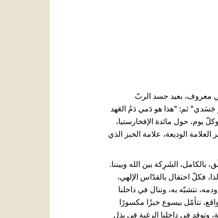
العربيّة
中文
LATINE
يني معروف، بعيد جسد الربّ
 جَسَدي" ثم: "هذا هو دَمي دَمُ العَهد
يسة كلّ يوم أحد، وكلّ يوم، حول مائدة الإفخارستيا،
العلامة الوديعة، علامة الخبز الذي
، بالكامل، الشَرِكة بين الله وبيننا.
ا، فكلّ احتفال بالقدّاس الإلهي،
مه، نتشبّه به، وننال في داخلنا
اقع، نتأمّل بيسوع خبزًا مكسورًا
ية، وتوقد في داخلنا الرغبة في بذل