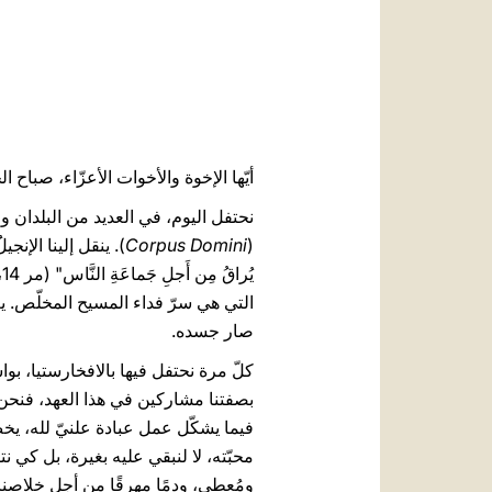
أيّها الإخوة والأخوات الأعزّاء، صباح ال
نحتفل اليوم، في العديد من البلدان و
(
Corpus Domini
). ينقل إلينا الإنجي
التي هي سرّ فداء المسيح المخلّص. يع
صار جسده.
كلّ مرة نحتفل فيها بالافخارستيا، بواسط
بصفتنا مشاركين في هذا العهد، فنحن ن
فيما يشكّل عمل عبادة علنيّ لله، يخص
محبّته، لا لنبقي عليه بغيرة، بل كي ن
ومُعطى، ودمًا مهرقًا من أجل خلاصنا. إ