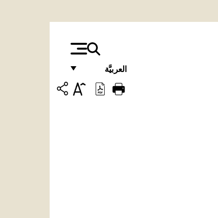
العربيَّة
FRANÇAIS
ENGLISH
ITALIANO
PORTUGUÊS
ESPAÑOL
DEUTSCH
POLSKI