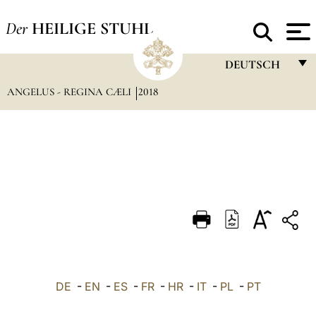
Der
HEILIGE STUHL
DEUTSCH
ANGELUS - REGINA CÆLI
2018
FRANÇAIS
ENGLISH
ITALIANO
PORTUGUÊS
ESPAÑOL
DEUTSCH
POLSKI
العربيّة
DE
-
EN
-
ES
-
FR
-
HR
-
IT
-
PL
-
PT
中文