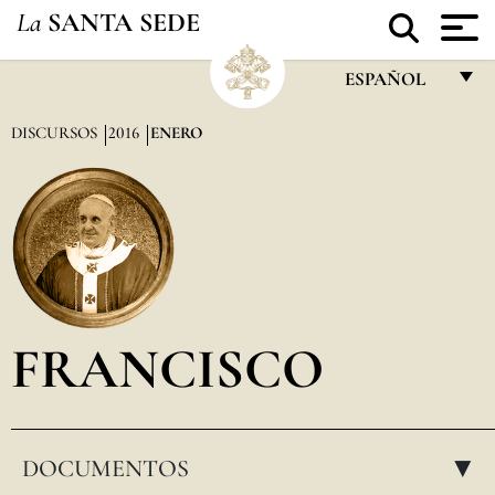
La
SANTA SEDE
ESPAÑOL
FRANÇAIS
DISCURSOS
2016
ENERO
ENGLISH
ITALIANO
PORTUGUÊS
ESPAÑOL
DEUTSCH
FRANCISCO
POLSKI
العربيّة
DOCUMENTOS
中文
▸