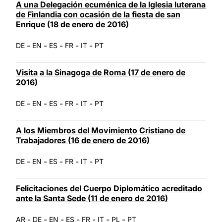
A una Delegación ecuménica de la Iglesia luterana
de Finlandia con ocasión de la fiesta de san
Enrique (18 de enero de 2016)
-
-
-
-
-
DE
EN
ES
FR
IT
PT
Visita a la Sinagoga de Roma (17 de enero de
2016)
-
-
-
-
-
DE
EN
ES
FR
IT
PT
A los Miembros del Movimiento Cristiano de
Trabajadores (16 de enero de 2016)
-
-
-
-
-
DE
EN
ES
FR
IT
PT
Felicitaciones del Cuerpo Diplomático acreditado
ante la Santa Sede (11 de enero de 2016)
-
-
-
-
-
-
-
AR
DE
EN
ES
FR
IT
PL
PT