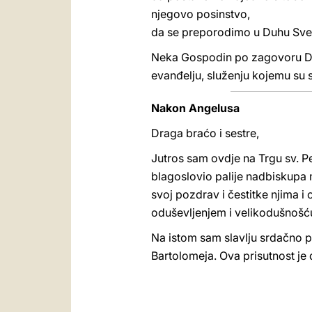
njegovo posinstvo,
da se preporodimo u Duhu Svet
Neka Gospodin po zagovoru Djevi
evanđelju, služenju kojemu su sv
Nakon Angelusa
Draga braćo i sestre,
Jutros sam ovdje na Trgu sv. Pe
blagoslovio palije nadbiskupa 
svoj pozdrav i čestitke njima i 
oduševljenjem i velikodušnošću
Na istom sam slavlju srdačno p
Bartolomeja. Ova prisutnost je d