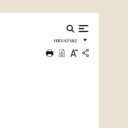
HRVATSKI
FRANÇAIS
ENGLISH
ITALIANO
PORTUGUÊS
ESPAÑOL
DEUTSCH
POLSKI