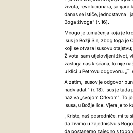
života, revolucionara, sanjara ko
danas se ističe, jednostavna i 
Boga živoga" (r. 16).
Mnogo je tumačenja koja je kroz 
Isus je Božji Sin; zbog toga je
koji se otvara Isusovu otajstvu;
Života, sam utjelovljeni život, vi
zasluga nas kršćana, to nije na
u klici u Petrovu odgovoru: „Ti
A zatim, Isusov je odgovor pun sv
nadvladati" (r. 18). Isus je tada
naziva „svojom Crkvom". To je n
Isusa, u Božje lice. Vjera je t
„Kriste, naš posredniče, mi te 
da živimo u zajedništvu s Bo
da postanemo zajedno s tobom, 