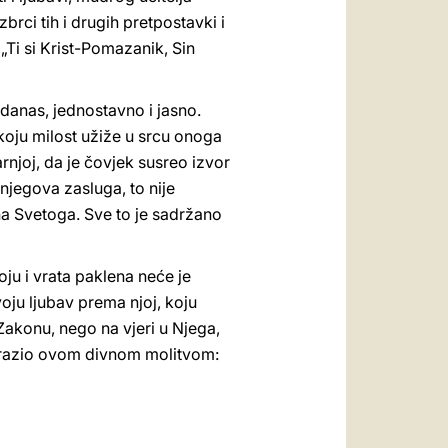
zbrci tih i drugih pretpostavki i
„Ti si Krist-Pomazanik, Sin
 danas, jednostavno i jasno.
 koju milost užiže u srcu onoga
arnjoj, da je čovjek susreo izvor
e njegova zasluga, to nije
uha Svetoga. Sve to je sadržano
voju i vrata paklena neće je
svoju ljubav prema njoj, koju
Zakonu, nego na vjeri u Njega,
, izrazio ovom divnom molitvom: