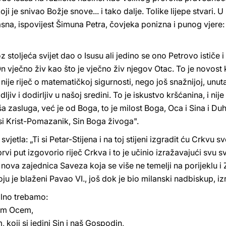
ji je snivao Božje snove... i tako dalje. Tolike lijepe stvari. U 
jasna, ispovijest Šimuna Petra, čovjeka ponizna i punog vjere: 
stoljeća svijet dao o Isusu ali jedino se ono Petrovo ističe i
 On vječno živ kao što je vječno živ njegov Otac. To je novost
 nije riječ o matematičkoj sigurnosti, nego još snažnijoj, unut
dljiv i dodirljiv u našoj sredini. To je iskustvo kršćanina, i nij
ša zasluga, već je od Boga, to je milost Boga, Oca i Sina i D
 si Krist-Pomazanik, Sin Boga živoga".
jetla: „Ti si Petar-Stijena i na toj stijeni izgradit ću Crkvu s
 prvi put izgovorio riječ Crkva i to je učinio izražavajući svu 
ova zajednica Saveza koja se više ne temelji na porijeklu i 
o koju je blaženi Pavao VI., još dok je bio milanski nadbiskup
silno trebamo:
gom Ocem,
koji si jedini Sin i naš Gospodin,