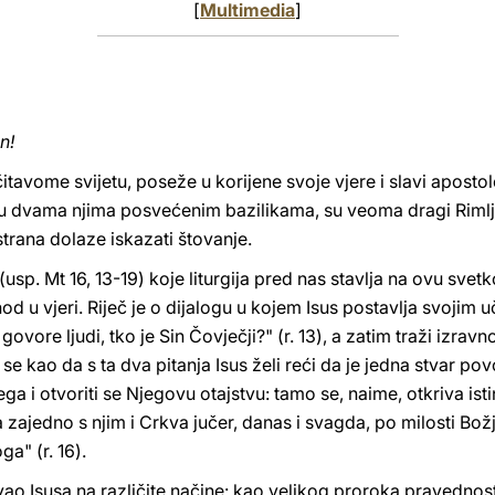
[
Multimedia
]
n!
tavome svijetu, poseže u korijene svoje vjere i slavi apostole
u u dvama njima posvećenim bazilikama, su veoma dragi Rimlj
trana dolaze iskazati štovanje.
usp. Mt 16, 13-19) koje liturgija pred nas stavlja na ovu svet
od u vjeri. Riječ je o dijalogu u kojem Isus postavlja svojim
 govore ljudi, tko je Sin Čovječji?" (r. 13), a zatim traži izravn
i se kao da s ta dva pitanja Isus želi reći da je jedna stvar po
a i otvoriti se Njegovu otajstvu: tamo se, naime, otkriva istin
 zajedno s njim i Crkva jučer, danas i svagda, po milosti Božj
a" (r. 16).
ivao Isusa na različite načine: kao velikog proroka pravednosti