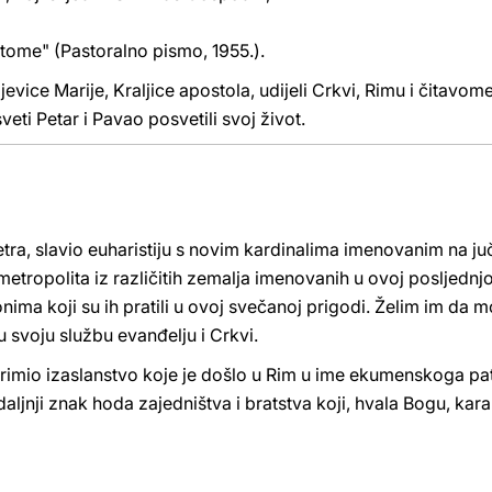
ome" (Pastoralno pismo, 1955.).
ce Marije, Kraljice apostola, udijeli Crkvi, Rimu i čitavome
eti Petar i Pavao posvetili svoj život.
tra, slavio euharistiju s novim kardinalima imenovanim na ju
metropolita iz različitih zemalja imenovanih u ovoj posljedn
onima koji su ih pratili u ovoj svečanoj prigodi. Želim im da mo
 svoju službu evanđelju i Crkvi.
rimio izaslanstvo koje je došlo u Rim u ime ekumenskoga pat
aljnji znak hoda zajedništva i bratstva koji, hvala Bogu, kara