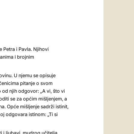
العربيّة
中文
LATINE
 Petra i Pavla. Njihovi
anima i brojnim
kovinu. U njemu se opisuje
 učenicima pitanje o svom
o od njih odgovor: „A vi, što vi
voditi se za općim mišljenjem, a
a. Opće mišljenje sadrži istinit,
oj odgovara istinom: „Ti si
 i ljubavi, mudrog učitelja