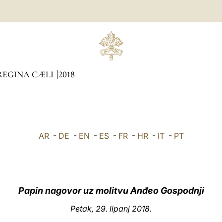
REGINA CÆLI
2018
AR
-
DE
-
EN
-
ES
-
FR
-
HR
-
IT
-
PT
Papin nagovor uz molitvu Anđeo Gospodnji
Petak, 29. lipanj 2018.