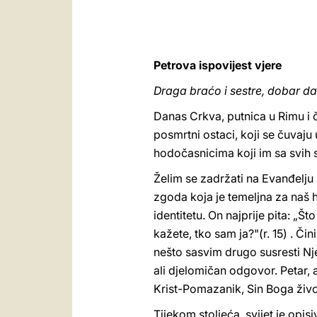
Petrova ispovijest vjere
Draga braćo i sestre, dobar da
Danas Crkva, putnica u Rimu i či
posmrtni ostaci, koji se čuvaj
hodočasnicima koji im sa svih s
Želim se zadržati na Evanđelju (
zgoda koja je temeljna za naš h
identitetu. On najprije pita: „Što
kažete, tko sam ja?"(r. 15) . Čin
nešto sasvim drugo susresti Njeg
ali djelomičan odgovor. Petar, a
Krist-Pomazanik, Sin Boga živog
Tijekom stoljeća, svijet je opis