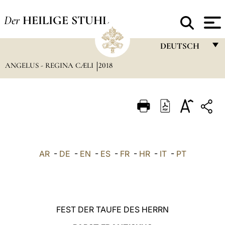
Der
HEILIGE STUHL
DEUTSCH
ANGELUS - REGINA CÆLI
2018
FRANÇAIS
ENGLISH
ITALIANO
PORTUGUÊS
ESPAÑOL
AR
-
DE
-
EN
-
ES
-
FR
-
HR
-
IT
-
PT
DEUTSCH
POLSKI
العربيّة
FEST DER TAUFE DES HERRN
中文