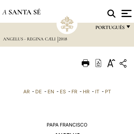
A
SANTA SÉ
PORTUGUÊS
ANGELUS - REGINA CÆLI
2018
FRANÇAIS
ENGLISH
ITALIANO
PORTUGUÊS
ESPAÑOL
AR
-
DE
-
EN
-
ES
-
FR
-
HR
-
IT
-
PT
DEUTSCH
POLSKI
العربيّة
PAPA FRANCISCO
中文