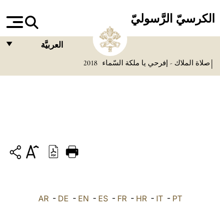
الكرسيّ الرَّسوليّ
العربيَّة
صلاة الملاك - إفرحي يا ملكة السّماء
2018
FRANÇAIS
ENGLISH
ITALIANO
PORTUGUÊS
ESPAÑOL
DEUTSCH
POLSKI
PT
-
IT
-
HR
-
FR
-
ES
-
EN
-
DE
-
العربيّة
AR
中文