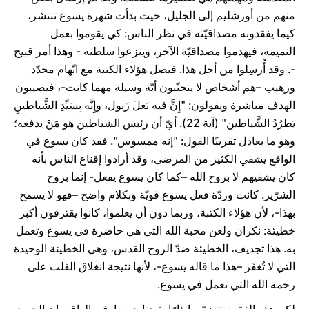
منهم من أورشليم إلى الجليل، حيث بدأت شهرة يسوع تنتشر،
كيما يفقدونه مصداقيّته في نظر الناس: كي يقوموا بعمل
النميمة، فيهدموا مصداقيّة الآخر، وينزعوا سلطته - وهذا أمر قبيح
-. وقد أُرسِلوا من أجل هذا. فيصل هؤلاء الكتبة مع اتّهام محدّد
ورهيب –هم أشخاص لا يتجنّبون أيّة وسيلة مهما كانت-، فيصيبون
الهدف مباشرة ويقولون: "إِنَّ فيه بَعلَ زَبول، وإِنَّه بِسَيِّدِ الشَّياطينِ
يَطرُدُ الشَّياطين" (آية 22). أيّ أن رئيس الشياطين هو مَنْ يدفعه؛
وهو ما يعادل تقريبًا القول: "إنه ممسوس". فقد كان يسوع في
الواقع يشفي الكثير من المرضى، وقد أرادوا إقناع الناس بأنه
كان يشفيهم لا بروح الله –كما كان يسوع يفعل- إنما بروح
الشرّير. كانت وردّة فعل يسوع قويّة وبكلام واضح –فهو لا يسمح
بهذا-، لأن هؤلاء الكتبة، وربما دون أن يعلموا، كانوا يقترفون أكبر
خطيئة: نكران ولعن محبة الله التي هي حاضرة في يسوع وتعمل
به. هذا تجديف، الخطيئة ضدّ الروح القدس، وهي الخطيئة الوحيدة
التي لا تُغفَر –هذا ما قاله يسوع-، لأنها نتيجة انغلاق القلب على
رحمة الله التي تعمل في يسوع.