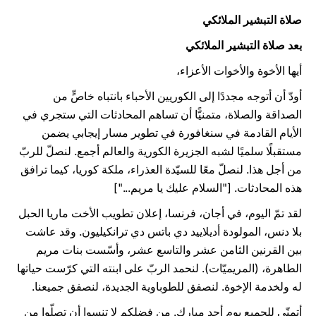
صلاة التبشير الملائكي
بعد صلاة التبشير الملائكي
أيها الأخوة والأخوات الأعزاء،
أودّ أن أتوجه مجددًا إلى الكوريين الأحباء بانتباه خاصٍّ من
الصداقة والصلاة، متمنيًّا أن تساهم المحادثات التي ستجري في
الأيام القادمة في سنغافورة في تطوير مسار إيجابي يضمن
مستقبلًا سلميًا لشبه الجزيرة الكورية والعالم أجمع. لنصلّ للربّ
من أجل هذا. لنصلّ معًا للسيّدة العذراء، ملكة كوريا، كيما ترافق
هذه المحادثات. ["السلام عليك يا مريم..."]
لقد تمّ اليوم، في أجان، فرنسا، إعلان تطويب الأخت ماريا الحبل
بلا دنس، المولودة أديلاييد دي باتس دي ترانكيليون. وقد عاشت
بين القرنين الثامن عشر والتاسع عشر، وأسّست بنات مريم
الطاهرة، (المريميّات). لنحمد الربّ على ابنته التي كرّست حياتها
له ولخدمة الإخوة. لنصفق للطوباوية الجديدة، لنصفق جميعنا.
أتمنّى للجميع يوم أحد مبارك. من فضلكم لا تنسوا أن تصلّوا من