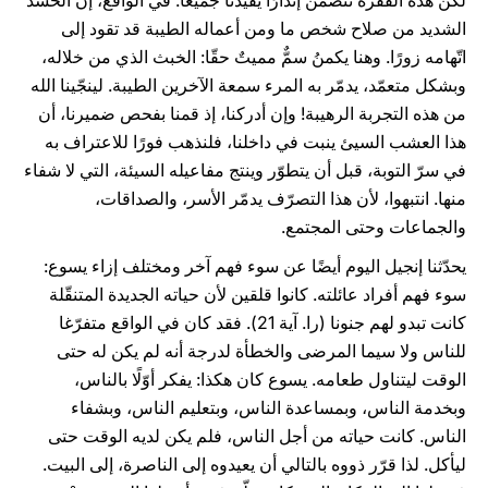
لكن هذه الفقرة تتضمّن إنذارًا يفيدنا جميعا. في الواقع، إن الحسد
الشديد من صلاح شخص ما ومن أعماله الطيبة قد تقود إلى
اتّهامه زورًا. وهنا يكمنُ سمٌّ مميتٌ حقّا: الخبث الذي من خلاله،
وبشكل متعمّد، يدمّر به المرء سمعة الآخرين الطيبة. لينجّينا الله
من هذه التجربة الرهيبة! وإن أدركنا، إذ قمنا بفحص ضميرنا، أن
هذا العشب السيئ ينبت في داخلنا، فلنذهب فورًا للاعتراف به
في سرّ التوبة، قبل أن يتطوّر وينتج مفاعيله السيئة، التي لا شفاء
منها. انتبهوا، لأن هذا التصرّف يدمّر الأسر، والصداقات،
والجماعات وحتى المجتمع.
يحدّثنا إنجيل اليوم أيضًا عن سوء فهم آخر ومختلف إزاء يسوع:
سوء فهم أفراد عائلته. كانوا قلقين لأن حياته الجديدة المتنقّلة
كانت تبدو لهم جنونا (را. آية 21). فقد كان في الواقع متفرّغا
للناس ولا سيما المرضى والخطأة لدرجة أنه لم يكن له حتى
الوقت ليتناول طعامه. يسوع كان هكذا: يفكر أوّلًا بالناس،
وبخدمة الناس، وبمساعدة الناس، وبتعليم الناس، وبشفاء
الناس. كانت حياته من أجل الناس، فلم يكن لديه الوقت حتى
ليأكل. لذا قرّر ذووه بالتالي أن يعيدوه إلى الناصرة، إلى البيت.