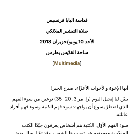
LATINE
قداسة البابا فرنسيس
صلاة التبشير الملائكي
الأحد 10 يونيو/حزيران 2018
ساحة القدّيس بطرس
]
Multimedia
[
أيها الإخوة والأخوات الأعزّاء، صباح الخير!
يبيّن لنا إنجيل اليوم (را. مر 3، 20- 35) نوعين من سوء الفهم
الذي اضطرّ يسوع أن يواجهه: سوء فهم الكتبة وسوء فهم أفراد
عائلته.
سوء الفهم الأوّل. الكتبة هم أشخاص يعرفون جيّدًا الكتب
المقدّسة ومهمتهم هي تفسيرها للشعب. وقد تمّ إرسال بعض