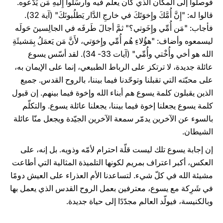
فوصلوا إلى المكان الذي كان يعلّم فيه وأرسَلوا إِليهِ مَن يَدْعوه.
قالوا له: "إِنَّ أُمَّكَ وإِخوَتَكَ في خارجِ الدَّار يَطلُبونَكَ" (آية 32).
فأجاب: "مَن أُمِّي وإِخَوتي؟" ثمَّ أجالَ طَرفَه في الجالِسينَ حَولَه
ليسمعوه وأضاف: "هؤُلاءِ هُم أُمِّي وإِخوَتي، لأَنَّ مَن يَعمَلُ بِمَشيئَةِ
الله هو أخي وأُخْتي وأُمِّي" (آيات 33- 34). لقد أسّس يسوع
عائلة جديدة، لا ترتكز على الرباط الطبيعي، إنما على الإيمان به،
على محبّته التي تقبلنا وتوحّدنا فيما بيننا، بالروح القدس. جميع
الذين يقبلون كلمة يسوع هم أبناء الله وإخوة فيما بينهم. إن قبول
كلمة يسوع يجعلنا إخوة فيما بيننا، يجعلنا عائلة يسوع. والتكلّم
بالسوء عن الآخرين يدمّر سمعة الآخرين الجيّدة ويجعل منّا عائلة
الشيطان.
إن إجابة يسوع تلك ليست قلّة احترام لأمّه وذويه. بل إنه، على
العكس، أكبر اعتراف بمريم لكونها التلميذة المثالية التي أطاعت
مشيئة الله في كلّ شيء. لتساعدنا الأم العذراء على العيش دومًا
في شَرِكة مع يسوع، معترفين بعمل الروح القدس الذي يعمل بها
وبالكنيسة، فيولّد العالم مجدّدًا إلى حياة جديدة.