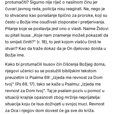
protumačiti? Sigurno nije riječ o nasilnom činu jer
čuvari javnog reda, policija nisu reagirali. Ne, nego je
to shvaćeno kao ponašanje tipično za proroke, koji su
često u Božje ime osuđivali zloporabe i pretjerivanja.
Pitanje koje se postavlja jest ono o vlasti. Naime Židovi
su pitali Isusa: „Koje nam znamenje možeš pokazati da
to smiješ činiti?" (r. 18), to jest kojom vlašću činiš te
stvari? Kao da traže dokaz da je On djelovao doista u
Božje ime.
Kako bi protumačili Isusov čin čišćenja Božjeg doma,
njegovi učenici su se poslužili biblijskim tekstom
preuzetim iz Psalma 69: „Izjeda me revnost za Dom
tvoj" (Ps 69, 17), tako se kaže u Psalmu: „Izjeda me
revnost za Dom tvoj". Taj je psalam poziv u pomoć u
situaciji krajnje opasnosti zbog mržnje neprijatelja:
situacija koju će Isus doživjeti u svojoj muci. Revnost
za Oca i njegov dom dovest će ga sve do križa.