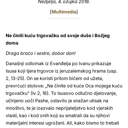
Nedjelja, 4. ožujka 2018.
LATINE
[
Multimedia
]
Ne činiti kuću trgovačku od svoje duše i Božjeg
doma
Draga braćo i sestre, dobar dan!
Današnji odlomak iz Evanđelja po Ivanu prikazuje
Isusa koji tjera trgovce iz jeruzalemskog hrama (usp.
2, 13-25). On se koristi pritom bičem od užeta,
prevrćući stolove: „Ne činite od kuće Oca mojega kuću
trgovačku" (Iv 2, 16). To Isusovo odlučno djelovanje,
učinjeno uoči Pashe, ostavilo je snažan utisak na
mnoštvo, te je izazvalo neprijateljstvo kod vjerskih
vlasti, kao i kod onih koji su smatrali da su njihovi
materijalni interesi ugroženi. Ali, kako bismo to trebali