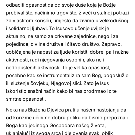
odbaciti opasnost da od svoje duše koja je Božje
prebivalište, načinimo trgovište, živeći u stalnoj potrazi
za vlastitom korišću, umjesto da živimo u velikodušnoj
i solidarnoj ljubavi. To Isusovo učenje uvijek je
aktualno, ne samo za crkvene zajednice, nego i za
pojedince, civilna društva i čitavo društvo. Zapravo,
uobičajena je napast za ljude koristiti dobre, pa i nužne
aktivnosti, radi njegovanja osobnih, ako ne i
nedopuštenih aktivnosti. To je velika opasnost,
posebno kad se instrumentalizira sam Bog, bogoslužje
ili služenje čovjeku, Njegovoj slici. Zato je Isus
iskoristio snažni način kako bi nas prodrmao iz te
smrtne opasnosti.
Neka nas Blažena Djevica prati u našem nastojanju da
od korizme učinimo dobru priliku da bismo prepoznali
Boga kao jedinoga Gospodara našeg života,
uklanjajući iz svoga srca i djelovanja svaki oblik