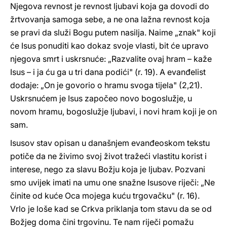
Njegova revnost je revnost ljubavi koja ga dovodi do
žrtvovanja samoga sebe, a ne ona lažna revnost koja
se pravi da služi Bogu putem nasilja. Naime „znak" koji
će Isus ponuditi kao dokaz svoje vlasti, bit će upravo
njegova smrt i uskrsnuće: „Razvalite ovaj hram – kaže
Isus – i ja ću ga u tri dana podići" (r. 19). A evanđelist
dodaje: „On je govorio o hramu svoga tijela" (2,21).
Uskrsnućem je Isus započeo novo bogoslužje, u
novom hramu, bogoslužje ljubavi, i novi hram koji je on
sam.
Isusov stav opisan u današnjem evanđeoskom tekstu
potiče da ne živimo svoj život tražeći vlastitu korist i
interese, nego za slavu Božju koja je ljubav. Pozvani
smo uvijek imati na umu one snažne Isusove riječi: „Ne
činite od kuće Oca mojega kuću trgovačku" (r. 16).
Vrlo je loše kad se Crkva priklanja tom stavu da se od
Božjeg doma čini trgovinu. Te nam riječi pomažu