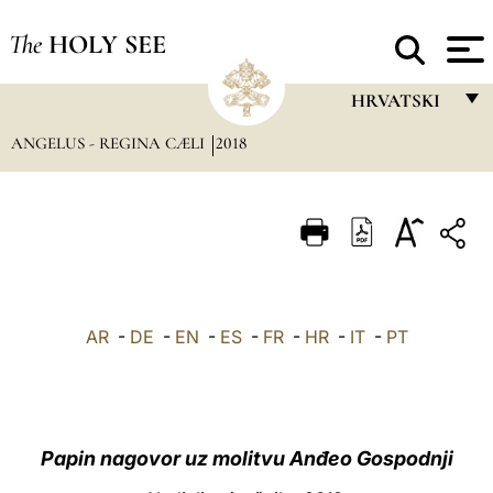
The
HOLY SEE
HRVATSKI
ANGELUS - REGINA CÆLI
2018
FRANÇAIS
ENGLISH
ITALIANO
PORTUGUÊS
ESPAÑOL
AR
-
DE
-
EN
-
ES
-
FR
-
HR
-
IT
-
PT
DEUTSCH
POLSKI
العربيّة
Papin nagovor uz molitvu Anđeo Gospodnji
中文