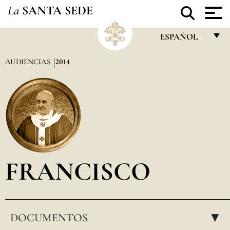
La
SANTA SEDE
ESPAÑOL
FRANÇAIS
AUDIENCIAS
2014
ENGLISH
ITALIANO
PORTUGUÊS
ESPAÑOL
DEUTSCH
FRANCISCO
POLSKI
العربيّة
DOCUMENTOS
中文
▸