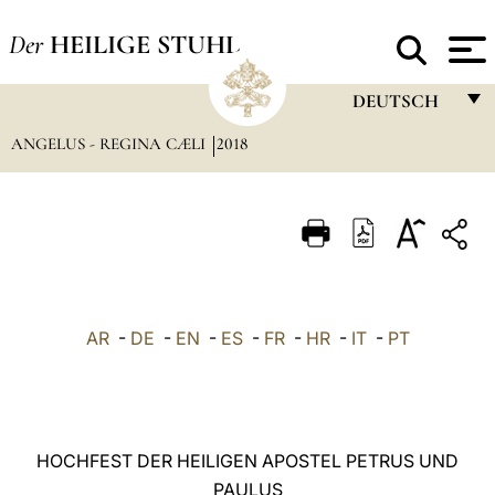
Der
HEILIGE STUHL
DEUTSCH
ANGELUS - REGINA CÆLI
2018
FRANÇAIS
ENGLISH
ITALIANO
PORTUGUÊS
ESPAÑOL
AR
-
DE
-
EN
-
ES
-
FR
-
HR
-
IT
-
PT
DEUTSCH
POLSKI
العربيّة
HOCHFEST DER HEILIGEN APOSTEL PETRUS UND
PAULUS
中文