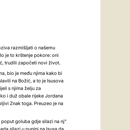
العربيّة
中文
LATINE
ziva razmišljati o našemu
ilo je to krštenje pokore: oni
, trudili započeti novi život.
ma, bio je među njima kako bi
avili na Božić, a to je Isusova
eli s njima želju za
ako i duž obale rijeke Jordana
ljivi Znak toga. Preuzeo je na
poput goluba gdje silazi na nj"
sada silazi u punini na Isusa da