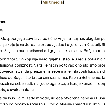
[
Multimedia
]
danu
n!
Gospodnjega završava božićno vrijeme i taj nas blagdan po
štenje koje je na Jordanu propovijedao i dijelio Ivan Krstitelj. B
 su želju da budu očišćeni od grijeha, te su se, uz Božju pomoć
niznost. On koji nije imao grijeha, stao je u red s pokajnici
a Isusova poniznost! Na taj je način očitovao ono što smo prosl
čovječanstva, da preuzme na sebe mane i slabosti ljudi, da dij
uje od Boga i što braću čini strancima. Kao i u Betlehemu, t
zeti na sebe sudbinu ljudskoga bića, a Isus je konačni i opip
votu, u svakom danu.
 da Isus, „čim izađe iz vode, ugleda otvorena nebesa i Duha 
elovao od početka stvaranja i vodio Mojsija i narod u pustinji, 