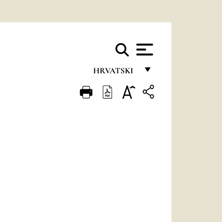
HRVATSKI
FRANÇAIS
ENGLISH
ITALIANO
PORTUGUÊS
ESPAÑOL
DEUTSCH
POLSKI