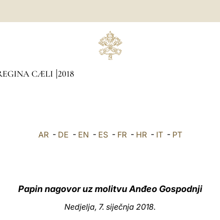
REGINA CÆLI
2018
AR
-
DE
-
EN
-
ES
-
FR
-
HR
-
IT
-
PT
Papin nagovor uz molitvu Anđeo Gospodnji
Nedjelja, 7. siječnja 2018.