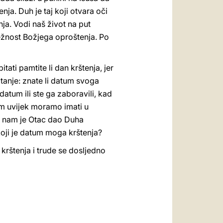
ja. Duh je taj koji otvara oči
nja. Vodi naš život na put
ježnost Božjega oproštenja. Po
ati pamtite li dan krštenja, jer
pitanje: znate li datum svoga
datum ili ste ga zaboravili, kad
atum uvijek moramo imati u
ji nam je Otac dao Duha
koji je datum moga krštenja?
krštenja i trude se dosljedno