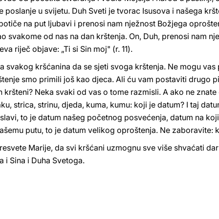
oslanje u svijetu. Duh Sveti je tvorac Isusova i našega kršten
as potiče na put ljubavi i prenosi nam nježnost Božjega oprošte
c dao svakome od nas na dan krštenja. On, Duh, prenosi nam n
 riječ objave: „Ti si Sin moj" (r. 11).
 svakog kršćanina da se sjeti svoga krštenja. Ne mogu vas pit
krštenje smo primili još kao djeca. Ali ću vam postaviti drugo 
an kršteni? Neka svaki od vas o tome razmisli. A ako ne znate 
baku, strica, strinu, djeda, kuma, kumu: koji je datum? I taj d
se slavi, to je datum našeg početnog posvećenja, datum na ko
ašemu putu, to je datum velikog oproštenja. Ne zaboravite: 
svete Marije, da svi kršćani uzmognu sve više shvaćati dar 
a i Sina i Duha Svetoga.