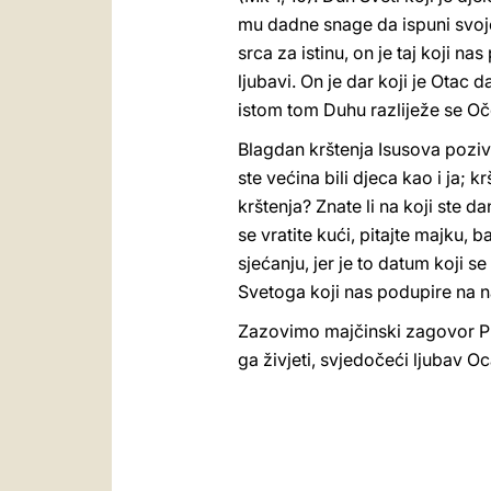
mu dadne snage da ispuni svoje p
srca za istinu, on je taj koji n
ljubavi. On je dar koji je Ota
istom tom Duhu razliježe se Očeva
Blagdan krštenja Isusova poziva
ste većina bili djeca kao i ja; 
krštenja? Znate li na koji ste d
se vratite kući, pitajte majku, 
sjećanju, jer je to datum koji 
Svetoga koji nas podupire na n
Zazovimo majčinski zagovor Pre
ga živjeti, svjedočeći ljubav Oc