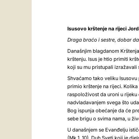
Isusovo krštenje na rijeci Jor
Draga braćo i sestre, dobar da
Današnjim blagdanom Krštenja 
krštenju. Isus je htio primiti kr
koji su mu pristupali izražavali
Shvaćamo tako veliku Isusovu po
primio krštenje na rijeci. Kolik
raspoloživost da uroni u rijeku 
nadvladavanjem svega što udalj
Bog ispunja obećanje da će preu
sebe brigu o svima nama, u ži
U današnjem se Evanđelju ističe
(Mk 1, 10). Duh Sveti koji je dj