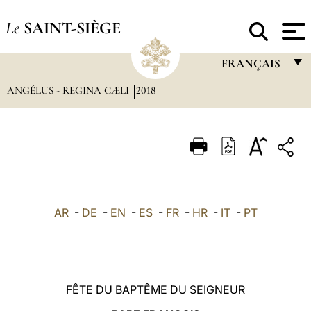
Le
SAINT-SIÈGE
FRANÇAIS
ANGÉLUS - REGINA CÆLI
2018
FRANÇAIS
ENGLISH
ITALIANO
PORTUGUÊS
ESPAÑOL
AR
-
DE
-
EN
-
ES
-
FR
-
HR
-
IT
-
PT
DEUTSCH
POLSKI
العربيّة
FÊTE DU BAPTÊME DU SEIGNEUR
中文