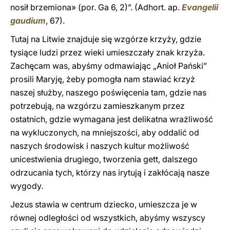
nosił brzemiona» (por. Ga 6, 2)”. (Adhort. ap.
Evangelii
gaudium
, 67).
Tutaj na Litwie znajduje się wzgórze krzyży, gdzie
tysiące ludzi przez wieki umieszczały znak krzyża.
Zachęcam was, abyśmy odmawiając „Anioł Pański”
prosili Maryję, żeby pomogła nam stawiać krzyż
naszej służby, naszego poświęcenia tam, gdzie nas
potrzebują, na wzgórzu zamieszkanym przez
ostatnich, gdzie wymagana jest delikatna wrażliwość
na wykluczonych, na mniejszości, aby oddalić od
naszych środowisk i naszych kultur możliwość
unicestwienia drugiego, tworzenia gett, dalszego
odrzucania tych, którzy nas irytują i zakłócają nasze
wygody.
Jezus stawia w centrum dziecko, umieszcza je w
równej odległości od wszystkich, abyśmy wszyscy