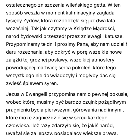
ostatecznego zniszczenia wileńskiego getta. W ten
sposób weszła w moment kulminacyjny zagłada
tysięcy Żydów, która rozpoczęła się już dwa lata
wcześniej. Tak jak czytamy w Księdze Mądrości,
naród żydowski przeszedł przez zniewagi i katusze.
Przypominamy te dni i prosimy Pana, aby nam udzielił
daru rozeznania, aby odkryć w porę wszelkie nowe
zalążki tej groźnej postawy, wszelkiej atmosfery
powodującej martwicę serca pokoleń, które tego
wszystkiego nie doświadczyły i mogłyby dać się
zwieść śpiewem syren.
Jezus w Ewangelii przypomina nam o pewnej pokusie,
wobec której musimy być bardzo czujni: pożądliwym
pragnieniu bycia pierwszymi, górowania nad innymi,
które może zagnieździć się w sercu każdego
człowieka. Ileż razy zdarzyło się, że jakiś naród,
uważał się za lepszy, posiadający większe prawa,