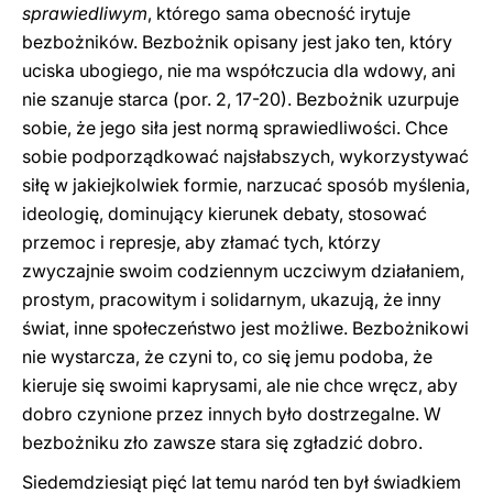
sprawiedliwym
, którego sama obecność irytuje
bezbożników. Bezbożnik opisany jest jako ten, który
uciska ubogiego, nie ma współczucia dla wdowy, ani
nie szanuje starca (por. 2, 17-20). Bezbożnik uzurpuje
sobie, że jego siła jest normą sprawiedliwości. Chce
sobie podporządkować najsłabszych, wykorzystywać
siłę w jakiejkolwiek formie, narzucać sposób myślenia,
ideologię, dominujący kierunek debaty, stosować
przemoc i represje, aby złamać tych, którzy
zwyczajnie swoim codziennym uczciwym działaniem,
prostym, pracowitym i solidarnym, ukazują, że inny
świat, inne społeczeństwo jest możliwe. Bezbożnikowi
nie wystarcza, że czyni to, co się jemu podoba, że
kieruje się swoimi kaprysami, ale nie chce wręcz, aby
dobro czynione przez innych było dostrzegalne. W
bezbożniku zło zawsze stara się zgładzić dobro.
Siedemdziesiąt pięć lat temu naród ten był świadkiem