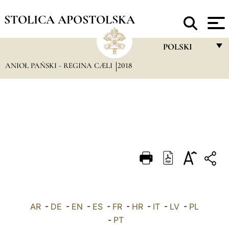
STOLICA APOSTOLSKA
POLSKI
ANIOŁ PAŃSKI - REGINA CÆLI
2018
FRANÇAIS
ENGLISH
ITALIANO
PORTUGUÊS
ESPAÑOL
DEUTSCH
POLSKI
AR
-
DE
-
EN
-
ES
-
FR
-
HR
-
IT
-
العربيّة
LV
-
PL
-
PT
中文