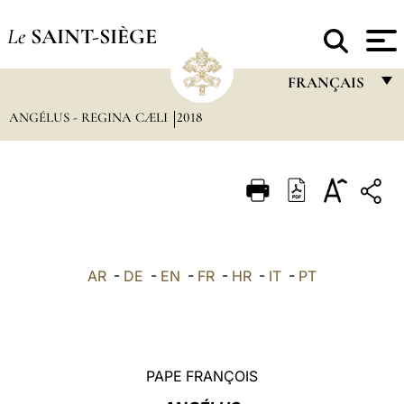
Le
SAINT-SIÈGE
FRANÇAIS
ANGÉLUS - REGINA CÆLI
2018
FRANÇAIS
ENGLISH
ITALIANO
PORTUGUÊS
ESPAÑOL
AR
-
DE
-
EN
-
FR
-
HR
-
IT
-
PT
DEUTSCH
POLSKI
العربيّة
PAPE FRANÇOIS
中文